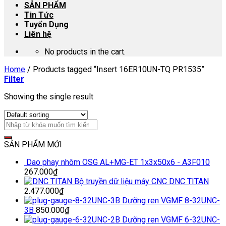
SẢN PHẨM
Tin Tức
Tuyển Dụng
Liên hệ
No products in the cart.
Home
/
Products tagged “Insert 16ER10UN-TQ PR1535”
Filter
Showing the single result
SẢN PHẨM MỚI
Dao phay nhôm OSG AL+MG-ET 1x3x50x6 - A3F010
267.000
₫
Bộ truyền dữ liệu máy CNC DNC TITAN
2.477.000
₫
Dưỡng ren VGMF 8-32UNC-
3B
850.000
₫
Dưỡng ren VGMF 6-32UNC-