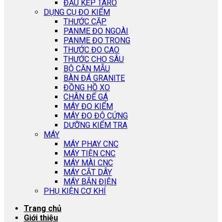
ĐẦU KẸP TARO
DỤNG CỤ ĐO KIỂM
THƯỚC CẶP
PANME ĐO NGOÀI
PANME ĐO TRONG
THƯỚC ĐO CAO
THƯỚC CHO SÂU
BỘ CĂN MẪU
BÀN ĐÁ GRANITE
ĐỒNG HỒ XO
CHÂN ĐẾ GÁ
MÁY ĐO KIỂM
MÁY ĐO ĐỘ CỨNG
DƯỠNG KIỂM TRA
MÁY
MÁY PHAY CNC
MÁY TIỆN CNC
MÁY MÀI CNC
MÁY CẮT DÂY
MÁY BẮN ĐIỆN
PHỤ KIỆN CƠ KHÍ
Trang chủ
Giới thiệu