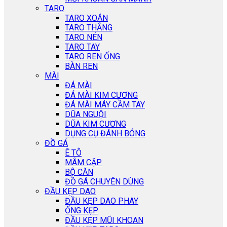
TARO
TARO XOẮN
TARO THẲNG
TARO NÉN
TARO TAY
TARO REN ỐNG
BÀN REN
MÀI
ĐÁ MÀI
ĐÁ MÀI KIM CƯƠNG
ĐÁ MÀI MÁY CẦM TAY
DŨA NGUỘI
DŨA KIM CƯƠNG
DỤNG CỤ ĐÁNH BÓNG
ĐỒ GÁ
Ê TÔ
MÂM CẶP
BỘ CĂN
ĐỒ GÁ CHUYÊN DÙNG
ĐẦU KẸP DAO
ĐẦU KẸP DAO PHAY
ỐNG KẸP
ĐẦU KẸP MŨI KHOAN