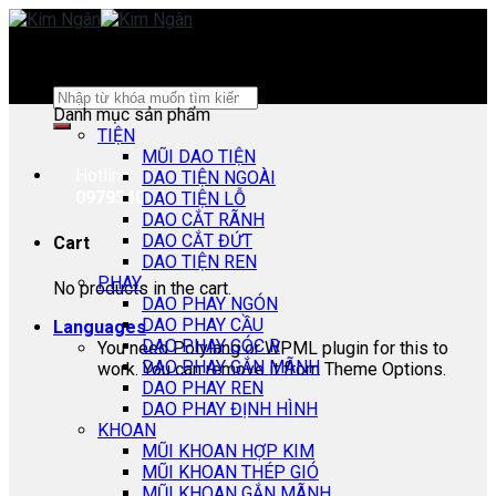
Skip
to
content
Search
Danh mục sản phẩm
for:
TIỆN
MŨI DAO TIỆN
Hotline:
DAO TIỆN NGOÀI
0979540178
DAO TIỆN LỖ
DAO CẮT RÃNH
DAO CẮT ĐỨT
Cart
DAO TIỆN REN
PHAY
No products in the cart.
DAO PHAY NGÓN
DAO PHAY CẦU
Languages
DAO PHAY GÓC R
You need Polylang or WPML plugin for this to
DAO PHAY GẮN MÃNH
work. You can remove it from Theme Options.
DAO PHAY REN
DAO PHAY ĐỊNH HÌNH
KHOAN
MŨI KHOAN HỢP KIM
MŨI KHOAN THÉP GIÓ
MŨI KHOAN GẮN MÃNH