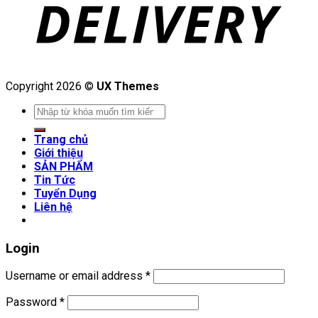
Copyright 2026 ©
UX Themes
Search
for:
Trang chủ
Giới thiệu
SẢN PHẨM
Tin Tức
Tuyển Dụng
Liên hệ
Login
Username or email address
*
Password
*