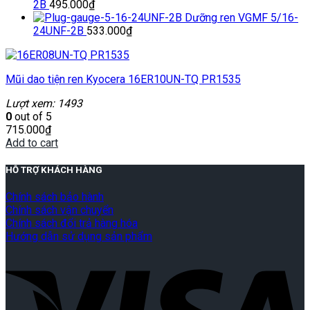
2B
495.000
₫
Dưỡng ren VGMF 5/16-
24UNF-2B
533.000
₫
Mũi dao tiện ren Kyocera 16ER10UN-TQ PR1535
Lượt xem: 1493
0
out of 5
715.000
₫
Add to cart
HỖ TRỢ KHÁCH HÀNG
Chính sách bảo hành
Chính sách vận chuyển
Chính sách đổi trả hàng hóa
Hướng dẫn sử dụng sản phẩm