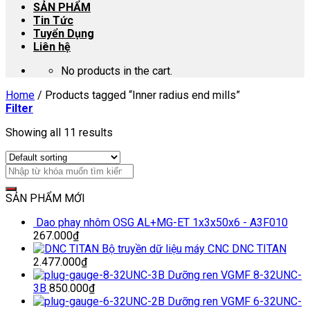
SẢN PHẨM
Tin Tức
Tuyển Dụng
Liên hệ
No products in the cart.
Home
/
Products tagged “Inner radius end mills”
Filter
Showing all 11 results
SẢN PHẨM MỚI
Dao phay nhôm OSG AL+MG-ET 1x3x50x6 - A3F010
267.000
₫
Bộ truyền dữ liệu máy CNC DNC TITAN
2.477.000
₫
Dưỡng ren VGMF 8-32UNC-
3B
850.000
₫
Dưỡng ren VGMF 6-32UNC-