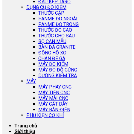
ĐẦU KẸP TARO
DỤNG CỤ ĐO KIỂM
THƯỚC CẶP
PANME ĐO NGOÀI
PANME ĐO TRONG
THƯỚC ĐO CAO
THƯỚC CHO SÂU
BỘ CĂN MẪU
BÀN ĐÁ GRANITE
ĐỒNG HỒ XO
CHÂN ĐẾ GÁ
MÁY ĐO KIỂM
MÁY ĐO ĐỘ CỨNG
DƯỠNG KIỂM TRA
MÁY
MÁY PHAY CNC
MÁY TIỆN CNC
MÁY MÀI CNC
MÁY CẮT DÂY
MÁY BẮN ĐIỆN
PHỤ KIỆN CƠ KHÍ
Trang chủ
Giới thiệu