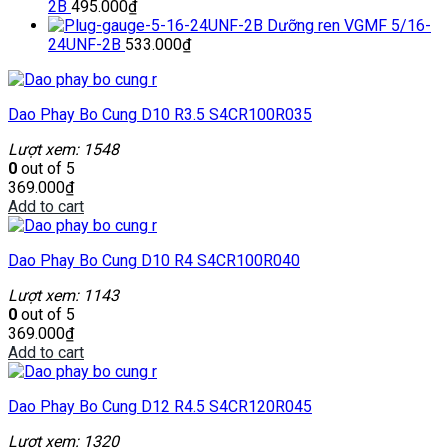
2B
495.000
₫
Dưỡng ren VGMF 5/16-
24UNF-2B
533.000
₫
Dao Phay Bo Cung D10 R3.5 S4CR100R035
Lượt xem: 1548
0
out of 5
369.000
₫
Add to cart
Dao Phay Bo Cung D10 R4 S4CR100R040
Lượt xem: 1143
0
out of 5
369.000
₫
Add to cart
Dao Phay Bo Cung D12 R4.5 S4CR120R045
Lượt xem: 1320