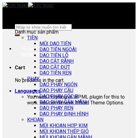
Skip
to
content
Search
Danh mục sản phẩm
for:
TIỆN
MŨI DAO TIỆN
Hotline:
DAO TIỆN NGOÀI
0979540178
DAO TIỆN LỖ
DAO CẮT RÃNH
DAO CẮT ĐỨT
Cart
DAO TIỆN REN
PHAY
No products in the cart.
DAO PHAY NGÓN
DAO PHAY CẦU
Languages
DAO PHAY GÓC R
You need Polylang or WPML plugin for this to
DAO PHAY GẮN MÃNH
work. You can remove it from Theme Options.
DAO PHAY REN
DAO PHAY ĐỊNH HÌNH
KHOAN
MŨI KHOAN HỢP KIM
MŨI KHOAN THÉP GIÓ
MŨI KHOAN GẮN MÃNH