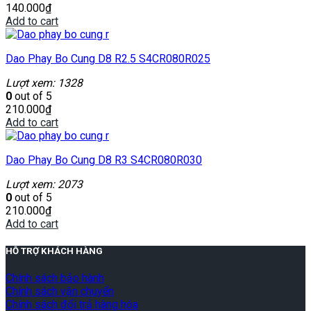
140.000
₫
Add to cart
Dao Phay Bo Cung D8 R2.5 S4CR080R025
Lượt xem: 1328
0
out of 5
210.000
₫
Add to cart
Dao Phay Bo Cung D8 R3 S4CR080R030
Lượt xem: 2073
0
out of 5
210.000
₫
Add to cart
HỖ TRỢ KHÁCH HÀNG
Chính sách bảo hành
Chính sách vận chuyển
Chính sách đổi trả hàng hóa