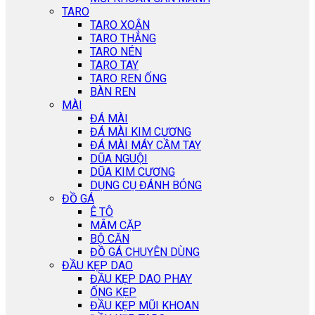
TARO
TARO XOẮN
TARO THẲNG
TARO NÉN
TARO TAY
TARO REN ỐNG
BÀN REN
MÀI
ĐÁ MÀI
ĐÁ MÀI KIM CƯƠNG
ĐÁ MÀI MÁY CẦM TAY
DŨA NGUỘI
DŨA KIM CƯƠNG
DỤNG CỤ ĐÁNH BÓNG
ĐỒ GÁ
Ê TÔ
MÂM CẶP
BỘ CĂN
ĐỒ GÁ CHUYÊN DÙNG
ĐẦU KẸP DAO
ĐẦU KẸP DAO PHAY
ỐNG KẸP
ĐẦU KẸP MŨI KHOAN