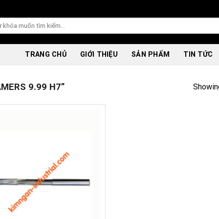
TRANG CHỦ
GIỚI THIỆU
SẢN PHẨM
TIN TỨC
MERS 9.99 H7”
Showing