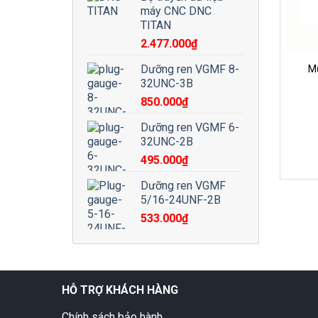
máy CNC DNC
TITAN
2.477.000
₫
Dưỡng ren VGMF 8-
Mũ
32UNC-3B
850.000
₫
Dưỡng ren VGMF 6-
32UNC-2B
495.000
₫
Dưỡng ren VGMF
5/16-24UNF-2B
533.000
₫
HỖ TRỢ KHÁCH HÀNG
Chính sách bảo hành