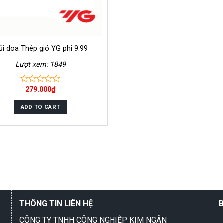
i doa Thép gió YG phi 9.99
Lượt xem: 1849
279.000
₫
0
out
of
ADD TO CART
5
THÔNG TIN LIÊN HỆ
CÔNG TY TNHH CÔNG NGHIỆP KIM NGÂN