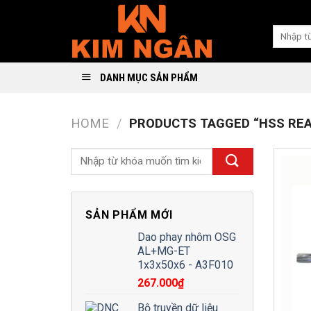
Skip
to
Search
content
for:
DANH MỤC SẢN PHẨM
HOME
/
PRODUCTS TAGGED “HSS REA
SẢN PHẨM MỚI
Dao phay nhôm OSG
AL+MG-ET
1x3x50x6 - A3F010
267.000
₫
Bộ truyền dữ liệu