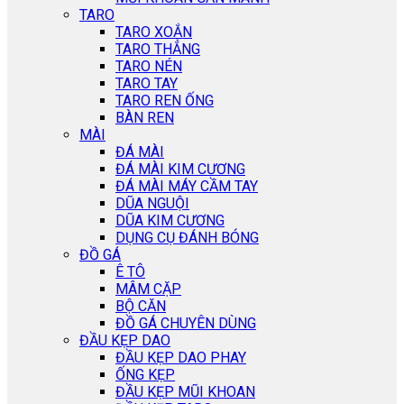
TARO
TARO XOẮN
TARO THẲNG
TARO NÉN
TARO TAY
TARO REN ỐNG
BÀN REN
MÀI
ĐÁ MÀI
ĐÁ MÀI KIM CƯƠNG
ĐÁ MÀI MÁY CẦM TAY
DŨA NGUỘI
DŨA KIM CƯƠNG
DỤNG CỤ ĐÁNH BÓNG
ĐỒ GÁ
Ê TÔ
MÂM CẶP
BỘ CĂN
ĐỒ GÁ CHUYÊN DÙNG
ĐẦU KẸP DAO
ĐẦU KẸP DAO PHAY
ỐNG KẸP
ĐẦU KẸP MŨI KHOAN