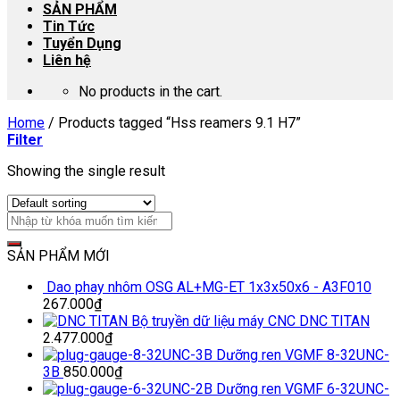
SẢN PHẨM
Tin Tức
Tuyển Dụng
Liên hệ
No products in the cart.
Home
/
Products tagged “Hss reamers 9.1 H7”
Filter
Showing the single result
SẢN PHẨM MỚI
Dao phay nhôm OSG AL+MG-ET 1x3x50x6 - A3F010
267.000
₫
Bộ truyền dữ liệu máy CNC DNC TITAN
2.477.000
₫
Dưỡng ren VGMF 8-32UNC-
3B
850.000
₫
Dưỡng ren VGMF 6-32UNC-