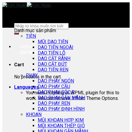
Skip
to
content
Search
Danh mục sản phẩm
for:
TIỆN
MŨI DAO TIỆN
Hotline:
DAO TIỆN NGOÀI
0979540178
DAO TIỆN LỖ
DAO CẮT RÃNH
DAO CẮT ĐỨT
Cart
DAO TIỆN REN
PHAY
No products in the cart.
DAO PHAY NGÓN
DAO PHAY CẦU
Languages
DAO PHAY GÓC R
You need Polylang or WPML plugin for this to
DAO PHAY GẮN MÃNH
work. You can remove it from Theme Options.
DAO PHAY REN
DAO PHAY ĐỊNH HÌNH
KHOAN
MŨI KHOAN HỢP KIM
MŨI KHOAN THÉP GIÓ
MŨI KHOAN GẮN MÃNH