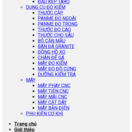
ĐẦU KẸP TARO
DỤNG CỤ ĐO KIỂM
THƯỚC CẶP
PANME ĐO NGOÀI
PANME ĐO TRONG
THƯỚC ĐO CAO
THƯỚC CHO SÂU
BỘ CĂN MẪU
BÀN ĐÁ GRANITE
ĐỒNG HỒ XO
CHÂN ĐẾ GÁ
MÁY ĐO KIỂM
MÁY ĐO ĐỘ CỨNG
DƯỠNG KIỂM TRA
MÁY
MÁY PHAY CNC
MÁY TIỆN CNC
MÁY MÀI CNC
MÁY CẮT DÂY
MÁY BẮN ĐIỆN
PHỤ KIỆN CƠ KHÍ
Trang chủ
Giới thiệu