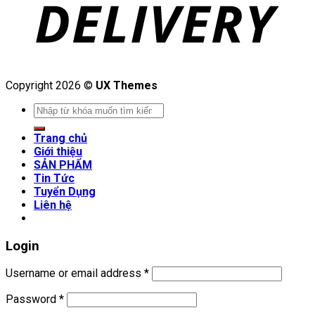
Copyright 2026 ©
UX Themes
Search
for:
Trang chủ
Giới thiệu
SẢN PHẨM
Tin Tức
Tuyển Dụng
Liên hệ
Login
Username or email address
*
Password
*