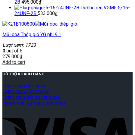
2B
495.000
₫
Dưỡng ren VGMF 5/16-
24UNF-2B
533.000
₫
Mũi doa Thép gió YG phi 9.1
Lượt xem: 1723
0
out of 5
279.000
₫
Add to cart
HỖ TRỢ KHÁCH HÀNG
Chính sách bảo hành
Chính sách vận chuyển
Chính sách đổi trả hàng hóa
Hướng dẫn sử dụng sản phẩm