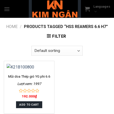
Skip
Languages
to
content
HOME
/
PRODUCTS TAGGED “HSS REAMERS 6.6 H7”
FILTER
Mũi doa Thép gió YG phi 6.6
Lượt xem: 1997
192.000
₫
0
out
of
ADD TO CART
5