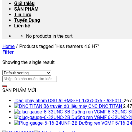
Giới thiệu
SẢN PHẨM
Tin Tức
Tuyển Dụng
Liên hệ
No products in the cart.
Home
/
Products tagged “Hss reamers 4.6 H7”
Filter
Showing the single result
SẢN PHẨM MỚI
Dao phay nhôm OSG AL+MG-ET 1x3x50x6 - A3F010
267
Bộ truyền dữ liệu máy CNC DNC TITAN
2.4
Dưỡng ren VGMF 8-32UNC-3
Dưỡng ren VGMF 6-32UNC-2
Dưỡng ren VGMF 5/16-2