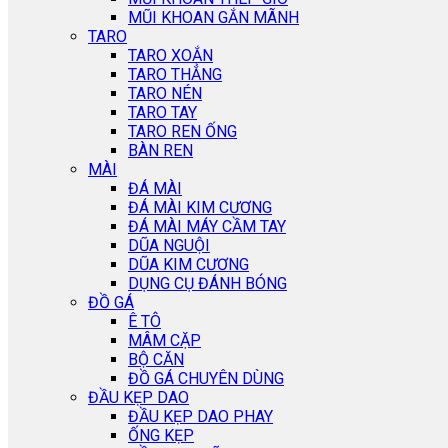
MŨI KHOAN GẮN MÃNH
TARO
TARO XOẮN
TARO THẲNG
TARO NÉN
TARO TAY
TARO REN ỐNG
BÀN REN
MÀI
ĐÁ MÀI
ĐÁ MÀI KIM CƯƠNG
ĐÁ MÀI MÁY CẦM TAY
DŨA NGUỘI
DŨA KIM CƯƠNG
DỤNG CỤ ĐÁNH BÓNG
ĐỒ GÁ
Ê TÔ
MÂM CẶP
BỘ CĂN
ĐỒ GÁ CHUYÊN DÙNG
ĐẦU KẸP DAO
ĐẦU KẸP DAO PHAY
ỐNG KẸP