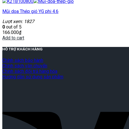
Mũi doa Thép gió YG phi 4.6
Lượt xem: 1827
0
out of 5
166.000
₫
Add to cart
HỖ TRỢ KHÁCH HÀNG
Chính sách bảo hành
Chính sách vận chuyển
Chính sách đổi trả hàng hóa
Hướng dẫn sử dụng sản phẩm