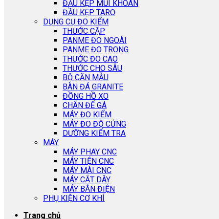
ĐẦU KẸP MŨI KHOAN
ĐẦU KẸP TARO
DỤNG CỤ ĐO KIỂM
THƯỚC CẶP
PANME ĐO NGOÀI
PANME ĐO TRONG
THƯỚC ĐO CAO
THƯỚC CHO SÂU
BỘ CĂN MẪU
BÀN ĐÁ GRANITE
ĐỒNG HỒ XO
CHÂN ĐẾ GÁ
MÁY ĐO KIỂM
MÁY ĐO ĐỘ CỨNG
DƯỠNG KIỂM TRA
MÁY
MÁY PHAY CNC
MÁY TIỆN CNC
MÁY MÀI CNC
MÁY CẮT DÂY
MÁY BẮN ĐIỆN
PHỤ KIỆN CƠ KHÍ
Trang chủ