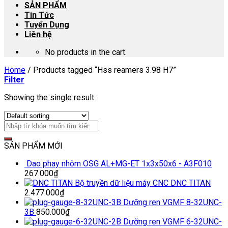
SẢN PHẨM
Tin Tức
Tuyển Dụng
Liên hệ
No products in the cart.
Home
/
Products tagged “Hss reamers 3.98 H7”
Filter
Showing the single result
SẢN PHẨM MỚI
Dao phay nhôm OSG AL+MG-ET 1x3x50x6 - A3F010
267.000
₫
Bộ truyền dữ liệu máy CNC DNC TITAN
2.477.000
₫
Dưỡng ren VGMF 8-32UNC-
3B
850.000
₫
Dưỡng ren VGMF 6-32UNC-