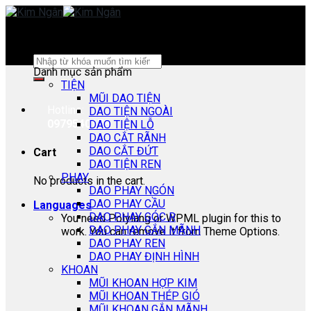
Skip
to
content
Search
Danh mục sản phẩm
for:
TIỆN
MŨI DAO TIỆN
Hotline:
DAO TIỆN NGOÀI
0979540178
DAO TIỆN LỖ
DAO CẮT RÃNH
DAO CẮT ĐỨT
Cart
DAO TIỆN REN
PHAY
No products in the cart.
DAO PHAY NGÓN
DAO PHAY CẦU
Languages
DAO PHAY GÓC R
You need Polylang or WPML plugin for this to
DAO PHAY GẮN MÃNH
work. You can remove it from Theme Options.
DAO PHAY REN
DAO PHAY ĐỊNH HÌNH
KHOAN
MŨI KHOAN HỢP KIM
MŨI KHOAN THÉP GIÓ
MŨI KHOAN GẮN MÃNH