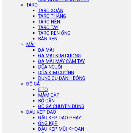
TARO
TARO XOẮN
TARO THẲNG
TARO NÉN
TARO TAY
TARO REN ỐNG
BÀN REN
MÀI
ĐÁ MÀI
ĐÁ MÀI KIM CƯƠNG
ĐÁ MÀI MÁY CẦM TAY
DŨA NGUỘI
DŨA KIM CƯƠNG
DỤNG CỤ ĐÁNH BÓNG
ĐỒ GÁ
Ê TÔ
MÂM CẶP
BỘ CĂN
ĐỒ GÁ CHUYÊN DÙNG
ĐẦU KẸP DAO
ĐẦU KẸP DAO PHAY
ỐNG KẸP
ĐẦU KẸP MŨI KHOAN