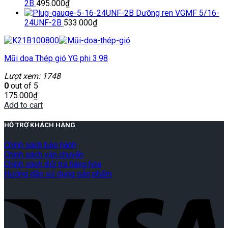
2B
495.000
₫
Dưỡng ren VGMF 5/16-
24UNF-2B
533.000
₫
Mũi doa Thép gió YG phi 3.98
Lượt xem: 1748
0
out of 5
175.000
₫
Add to cart
HỖ TRỢ KHÁCH HÀNG
Chính sách bảo hành
Chính sách vận chuyển
Chính sách đổi trả hàng hóa
Hướng dẫn sử dụng sản phẩm