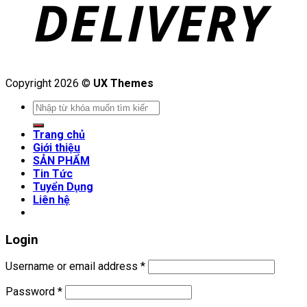
Copyright 2026 ©
UX Themes
Search
for:
Trang chủ
Giới thiệu
SẢN PHẨM
Tin Tức
Tuyển Dụng
Liên hệ
Login
Username or email address
*
Password
*