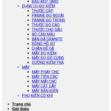
ĐẦU KẸP TARO
DỤNG CỤ ĐO KIỂM
THƯỚC CẶP
PANME ĐO NGOÀI
PANME ĐO TRONG
THƯỚC ĐO CAO
THƯỚC CHO SÂU
BỘ CĂN MẪU
BÀN ĐÁ GRANITE
ĐỒNG HỒ XO
CHÂN ĐẾ GÁ
MÁY ĐO KIỂM
MÁY ĐO ĐỘ CỨNG
DƯỠNG KIỂM TRA
MÁY
MÁY PHAY CNC
MÁY TIỆN CNC
MÁY MÀI CNC
MÁY CẮT DÂY
MÁY BẮN ĐIỆN
PHỤ KIỆN CƠ KHÍ
Trang chủ
Giới thiệu