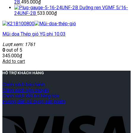
2B
495.000
₫
Dưỡng ren VGMF 5/16-
24UNF-2B
533.000
₫
Mũi doa Thép gió YG phi 10.03
Lượt xem: 1761
0
out of 5
345.000
₫
Add to cart
HỖ TRỢ KHÁCH HÀNG
Chính sách bảo hành
Chính sách vận chuyển
Chính sách đổi trả hàng hóa
Hướng dẫn sử dụng sản phẩm