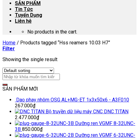
SẢN PHẨM
Tin Tức
Tuyển Dụng
Liên hệ
No products in the cart.
Home
/
Products tagged “Hss reamers 10.03 H7”
Filter
Showing the single result
SẢN PHẨM MỚI
Dao phay nhôm OSG AL+MG-ET 1x3x50x6 - A3F010
267.000
₫
Bộ truyền dữ liệu máy CNC DNC TITAN
2.477.000
₫
Dưỡng ren VGMF 8-32UNC-
3B
850.000
₫
Dưỡng ren VGMF 6-32UNC-