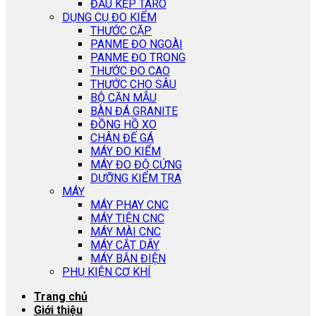
ĐẦU KẸP TARO
DỤNG CỤ ĐO KIỂM
THƯỚC CẶP
PANME ĐO NGOÀI
PANME ĐO TRONG
THƯỚC ĐO CAO
THƯỚC CHO SÂU
BỘ CĂN MẪU
BÀN ĐÁ GRANITE
ĐỒNG HỒ XO
CHÂN ĐẾ GÁ
MÁY ĐO KIỂM
MÁY ĐO ĐỘ CỨNG
DƯỠNG KIỂM TRA
MÁY
MÁY PHAY CNC
MÁY TIỆN CNC
MÁY MÀI CNC
MÁY CẮT DÂY
MÁY BẮN ĐIỆN
PHỤ KIỆN CƠ KHÍ
Trang chủ
Giới thiệu