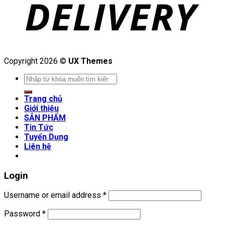
Copyright 2026 ©
UX Themes
Search
for:
Trang chủ
Giới thiệu
SẢN PHẨM
Tin Tức
Tuyển Dụng
Liên hệ
Login
Username or email address
*
Password
*