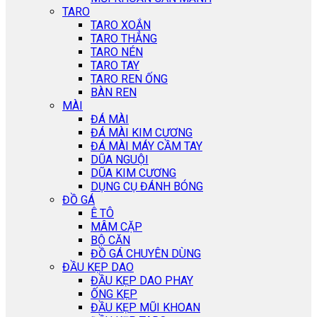
TARO
TARO XOẮN
TARO THẲNG
TARO NÉN
TARO TAY
TARO REN ỐNG
BÀN REN
MÀI
ĐÁ MÀI
ĐÁ MÀI KIM CƯƠNG
ĐÁ MÀI MÁY CẦM TAY
DŨA NGUỘI
DŨA KIM CƯƠNG
DỤNG CỤ ĐÁNH BÓNG
ĐỒ GÁ
Ê TÔ
MÂM CẶP
BỘ CĂN
ĐỒ GÁ CHUYÊN DÙNG
ĐẦU KẸP DAO
ĐẦU KẸP DAO PHAY
ỐNG KẸP
ĐẦU KẸP MŨI KHOAN