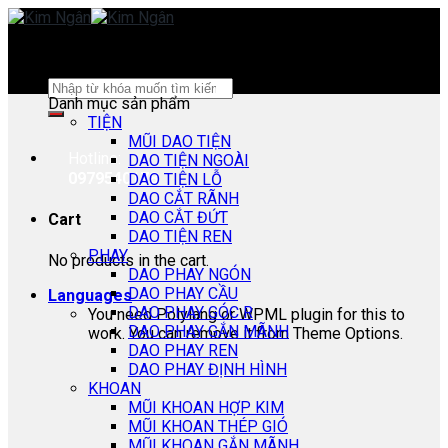
Skip
to
content
Search
Danh mục sản phẩm
for:
TIỆN
MŨI DAO TIỆN
Hotline:
DAO TIỆN NGOÀI
0979540178
DAO TIỆN LỖ
DAO CẮT RÃNH
DAO CẮT ĐỨT
Cart
DAO TIỆN REN
PHAY
No products in the cart.
DAO PHAY NGÓN
DAO PHAY CẦU
Languages
DAO PHAY GÓC R
You need Polylang or WPML plugin for this to
DAO PHAY GẮN MÃNH
work. You can remove it from Theme Options.
DAO PHAY REN
DAO PHAY ĐỊNH HÌNH
KHOAN
MŨI KHOAN HỢP KIM
MŨI KHOAN THÉP GIÓ
MŨI KHOAN GẮN MÃNH