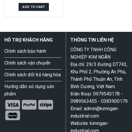
out
of
ADD TO CART
5
HỖ TRỢ KHÁCH HÀNG
THÔNG TIN LIÊN HỆ
CÔNG TY TNHH CÔNG
Chính sách bảo hành
NGHIỆP KIM NGÂN
Chính sách vận chuyển
Địa chỉ: 29/3 Đường DT743,
Khu Phố 2, Phường An Phú,
Chính sách đổi trả hàng hóa
Thành Phố Thuận An, Tỉnh
Hướng dẫn sử dụng sản
Bình Dương, Việt Nam.
phẩm
Điện thoại: 0979540178 -
0989563455 - 0383900179
Email: admin@kimngan-
industrial.com
Website: kimngan-
industrial.com