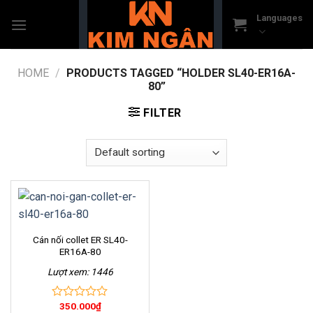
Skip
Languages
to
content
HOME
/
PRODUCTS TAGGED “HOLDER SL40-ER16A-
80”
FILTER
Cán nối collet ER SL40-
ER16A-80
Lượt xem: 1446
350.000
₫
0