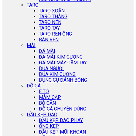
TARO
TARO XOẮN
TARO THẲNG
TARO NÉN
TARO TAY
TARO REN ỐNG
BÀN REN
MÀI
ĐÁ MÀI
ĐÁ MÀI KIM CƯƠNG
ĐÁ MÀI MÁY CẦM TAY
DŨA NGUỘI
DŨA KIM CƯƠNG
DỤNG CỤ ĐÁNH BÓNG
ĐỒ GÁ
Ê TÔ
MÂM CẶP
BỘ CĂN
ĐỒ GÁ CHUYÊN DÙNG
ĐẦU KẸP DAO
ĐẦU KẸP DAO PHAY
ỐNG KẸP
ĐẦU KẸP MŨI KHOAN