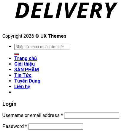
Copyright 2026 ©
UX Themes
Search
for:
Trang chủ
Giới thiệu
SẢN PHẨM
Tin Tức
Tuyển Dụng
Liên hệ
Login
Username or email address
*
Password
*