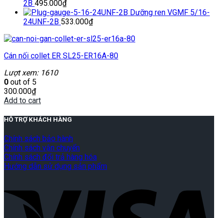
2B
495.000
₫
Dưỡng ren VGMF 5/16-
24UNF-2B
533.000
₫
Cán nối collet ER SL25-ER16A-80
Lượt xem: 1610
0
out of 5
300.000
₫
Add to cart
HỖ TRỢ KHÁCH HÀNG
Chính sách bảo hành
Chính sách vận chuyển
Chính sách đổi trả hàng hóa
Hướng dẫn sử dụng sản phẩm