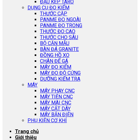
ĐẦU KẸP TARO
DỤNG CỤ ĐO KIỂM
THƯỚC CẶP
PANME ĐO NGOÀI
PANME ĐO TRONG
THƯỚC ĐO CAO
THƯỚC CHO SÂU
BỘ CĂN MẪU
BÀN ĐÁ GRANITE
ĐỒNG HỒ XO
CHÂN ĐẾ GÁ
MÁY ĐO KIỂM
MÁY ĐO ĐỘ CỨNG
DƯỠNG KIỂM TRA
MÁY
MÁY PHAY CNC
MÁY TIỆN CNC
MÁY MÀI CNC
MÁY CẮT DÂY
MÁY BẮN ĐIỆN
PHỤ KIỆN CƠ KHÍ
Trang chủ
Giới thiệu