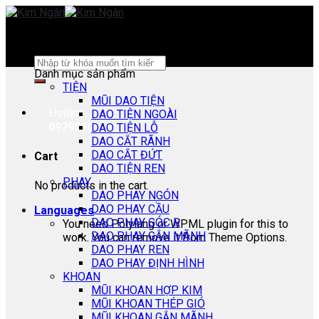
Skip
to
content
Search
Danh mục sản phẩm
for:
TIỆN
MŨI DAO TIỆN
Hotline:
DAO TIỆN NGOÀI
0979540178
DAO TIỆN LỖ
DAO CẮT RÃNH
DAO CẮT ĐỨT
Cart
DAO TIỆN REN
PHAY
No products in the cart.
DAO PHAY NGÓN
DAO PHAY CẦU
Languages
DAO PHAY GÓC R
You need Polylang or WPML plugin for this to
DAO PHAY GẮN MÃNH
work. You can remove it from Theme Options.
DAO PHAY REN
DAO PHAY ĐỊNH HÌNH
KHOAN
MŨI KHOAN HỢP KIM
MŨI KHOAN THÉP GIÓ
MŨI KHOAN GẮN MÃNH