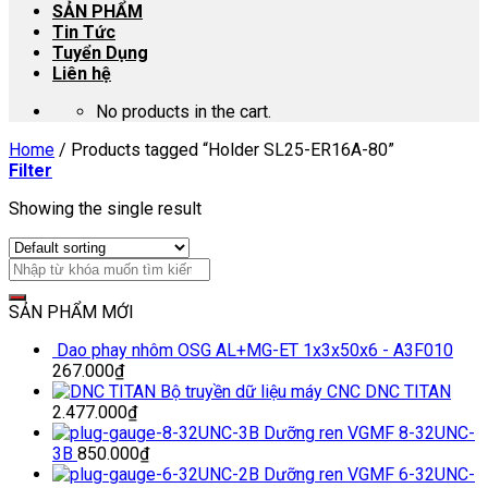
SẢN PHẨM
Tin Tức
Tuyển Dụng
Liên hệ
No products in the cart.
Home
/
Products tagged “Holder SL25-ER16A-80”
Filter
Showing the single result
SẢN PHẨM MỚI
Dao phay nhôm OSG AL+MG-ET 1x3x50x6 - A3F010
267.000
₫
Bộ truyền dữ liệu máy CNC DNC TITAN
2.477.000
₫
Dưỡng ren VGMF 8-32UNC-
3B
850.000
₫
Dưỡng ren VGMF 6-32UNC-