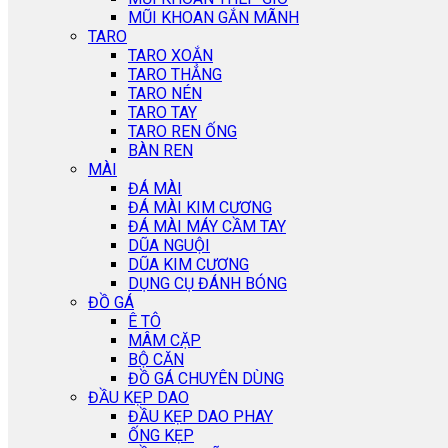
MŨI KHOAN GẮN MÃNH
TARO
TARO XOẮN
TARO THẲNG
TARO NÉN
TARO TAY
TARO REN ỐNG
BÀN REN
MÀI
ĐÁ MÀI
ĐÁ MÀI KIM CƯƠNG
ĐÁ MÀI MÁY CẦM TAY
DŨA NGUỘI
DŨA KIM CƯƠNG
DỤNG CỤ ĐÁNH BÓNG
ĐỒ GÁ
Ê TÔ
MÂM CẶP
BỘ CĂN
ĐỒ GÁ CHUYÊN DÙNG
ĐẦU KẸP DAO
ĐẦU KẸP DAO PHAY
ỐNG KẸP