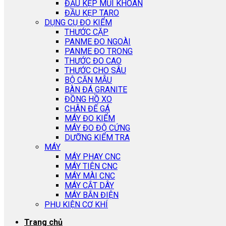
ĐẦU KẸP MŨI KHOAN
ĐẦU KẸP TARO
DỤNG CỤ ĐO KIỂM
THƯỚC CẶP
PANME ĐO NGOÀI
PANME ĐO TRONG
THƯỚC ĐO CAO
THƯỚC CHO SÂU
BỘ CĂN MẪU
BÀN ĐÁ GRANITE
ĐỒNG HỒ XO
CHÂN ĐẾ GÁ
MÁY ĐO KIỂM
MÁY ĐO ĐỘ CỨNG
DƯỠNG KIỂM TRA
MÁY
MÁY PHAY CNC
MÁY TIỆN CNC
MÁY MÀI CNC
MÁY CẮT DÂY
MÁY BẮN ĐIỆN
PHỤ KIỆN CƠ KHÍ
Trang chủ