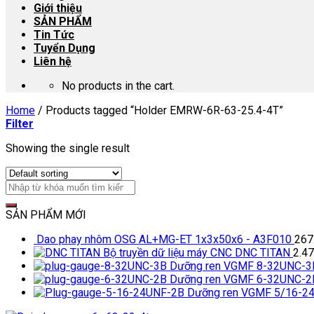
Giới thiệu
SẢN PHẨM
Tin Tức
Tuyển Dụng
Liên hệ
No products in the cart.
Home
/
Products tagged “Holder EMRW-6R-63-25.4-4T”
Filter
Showing the single result
SẢN PHẨM MỚI
Dao phay nhôm OSG AL+MG-ET 1x3x50x6 - A3F010
267
Bộ truyền dữ liệu máy CNC DNC TITAN
2.4
Dưỡng ren VGMF 8-32UNC-3
Dưỡng ren VGMF 6-32UNC-2
Dưỡng ren VGMF 5/16-2