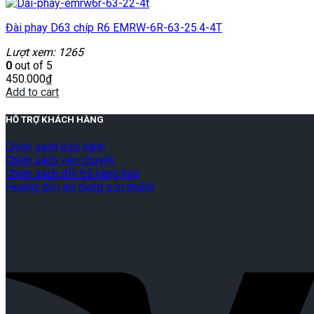
Đài phay D63 chíp R6 EMRW-6R-63-25.4-4T
Lượt xem: 1265
0
out of 5
450.000
₫
Add to cart
HỖ TRỢ KHÁCH HÀNG
Chính sách bảo hành
Chính sách vận chuyển
Chính sách đổi trả hàng hóa
Hướng dẫn sử dụng sản phẩm