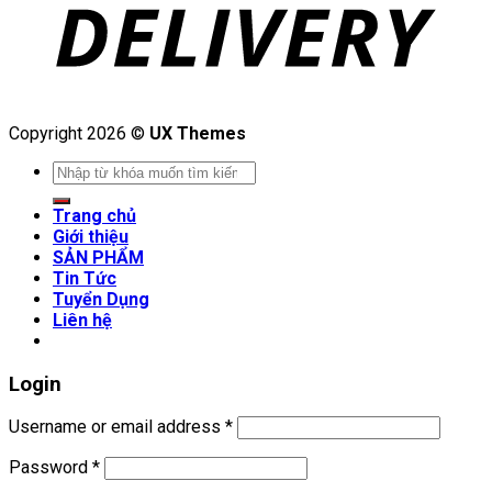
Copyright 2026 ©
UX Themes
Search
for:
Trang chủ
Giới thiệu
SẢN PHẨM
Tin Tức
Tuyển Dụng
Liên hệ
Login
Username or email address
*
Password
*