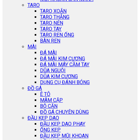
TARO
TARO XOẮN
TARO THẲNG
TARO NÉN
TARO TAY
TARO REN ỐNG
BÀN REN
MÀI
ĐÁ MÀI
ĐÁ MÀI KIM CƯƠNG
ĐÁ MÀI MÁY CẦM TAY
DŨA NGUỘI
DŨA KIM CƯƠNG
DỤNG CỤ ĐÁNH BÓNG
ĐỒ GÁ
Ê TÔ
MÂM CẶP
BỘ CĂN
ĐỒ GÁ CHUYÊN DÙNG
ĐẦU KẸP DAO
ĐẦU KẸP DAO PHAY
ỐNG KẸP
ĐẦU KẸP MŨI KHOAN