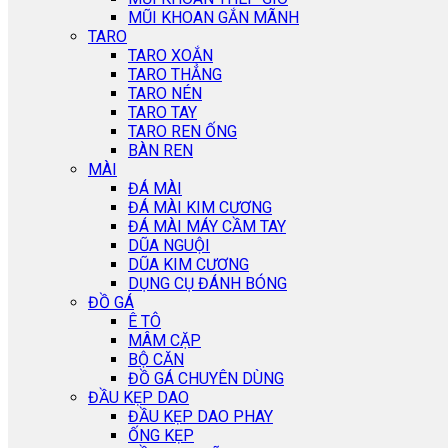
MŨI KHOAN GẮN MÃNH
TARO
TARO XOẮN
TARO THẲNG
TARO NÉN
TARO TAY
TARO REN ỐNG
BÀN REN
MÀI
ĐÁ MÀI
ĐÁ MÀI KIM CƯƠNG
ĐÁ MÀI MÁY CẦM TAY
DŨA NGUỘI
DŨA KIM CƯƠNG
DỤNG CỤ ĐÁNH BÓNG
ĐỒ GÁ
Ê TÔ
MÂM CẶP
BỘ CĂN
ĐỒ GÁ CHUYÊN DÙNG
ĐẦU KẸP DAO
ĐẦU KẸP DAO PHAY
ỐNG KẸP