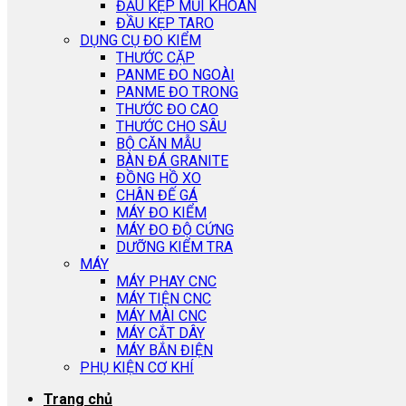
ĐẦU KẸP MŨI KHOAN
ĐẦU KẸP TARO
DỤNG CỤ ĐO KIỂM
THƯỚC CẶP
PANME ĐO NGOÀI
PANME ĐO TRONG
THƯỚC ĐO CAO
THƯỚC CHO SÂU
BỘ CĂN MẪU
BÀN ĐÁ GRANITE
ĐỒNG HỒ XO
CHÂN ĐẾ GÁ
MÁY ĐO KIỂM
MÁY ĐO ĐỘ CỨNG
DƯỠNG KIỂM TRA
MÁY
MÁY PHAY CNC
MÁY TIỆN CNC
MÁY MÀI CNC
MÁY CẮT DÂY
MÁY BẮN ĐIỆN
PHỤ KIỆN CƠ KHÍ
Trang chủ