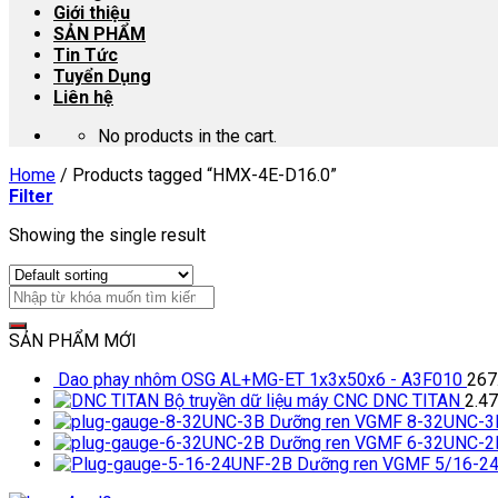
Giới thiệu
SẢN PHẨM
Tin Tức
Tuyển Dụng
Liên hệ
No products in the cart.
Home
/
Products tagged “HMX-4E-D16.0”
Filter
Showing the single result
SẢN PHẨM MỚI
Dao phay nhôm OSG AL+MG-ET 1x3x50x6 - A3F010
267
Bộ truyền dữ liệu máy CNC DNC TITAN
2.4
Dưỡng ren VGMF 8-32UNC-3
Dưỡng ren VGMF 6-32UNC-2
Dưỡng ren VGMF 5/16-2