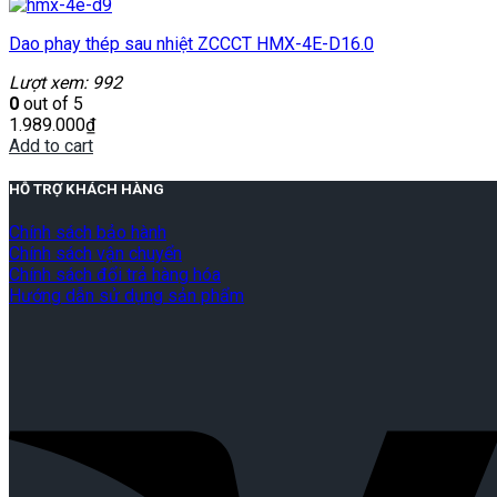
Dao phay thép sau nhiệt ZCCCT HMX-4E-D16.0
Lượt xem: 992
0
out of 5
1.989.000
₫
Add to cart
HỖ TRỢ KHÁCH HÀNG
Chính sách bảo hành
Chính sách vận chuyển
Chính sách đổi trả hàng hóa
Hướng dẫn sử dụng sản phẩm