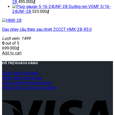
2B
495.000
₫
Dưỡng ren VGMF 5/16-
24UNF-2B
533.000
₫
Dao phay cầu thép sau nhiệt ZCCCT HMX-2B-R5.0
Lượt xem: 1499
0
out of 5
699.000
₫
Add to cart
HỖ TRỢ KHÁCH HÀNG
Chính sách bảo hành
Chính sách vận chuyển
Chính sách đổi trả hàng hóa
Hướng dẫn sử dụng sản phẩm