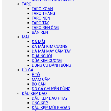
TARO
TARO XOẮN
TARO THẲNG
TARO NÉN
TARO TAY
TARO REN ỐNG
BÀN REN
MÀI
ĐÁ MÀI
ĐÁ MÀI KIM CƯƠNG
ĐÁ MÀI MÁY CẦM TAY
DŨA NGUỘI
DŨA KIM CƯƠNG
DỤNG CỤ ĐÁNH BÓNG
ĐỒ GÁ
Ê TÔ
MÂM CẶP
BỘ CĂN
ĐỒ GÁ CHUYÊN DÙNG
ĐẦU KẸP DAO
ĐẦU KẸP DAO PHAY
ỐNG KẸP
ĐẦU KẸP MŨI KHOAN