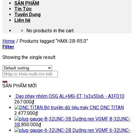
SẢN PHẨM
Tin Tức
Tuyển Dụng
Liên hệ
No products in the cart.
Home
/
Products tagged “HMX-2B-R5.0”
Filter
Showing the single result
SẢN PHẨM MỚI
Dao phay nhôm OSG AL+MG-ET 1x3x50x6 - A3F010
267.000
₫
Bộ truyền dữ liệu máy CNC DNC TITAN
2.477.000
₫
Dưỡng ren VGMF 8-32UNC-
3B
850.000
₫
Dưỡng ren VGMF 6-32UNC-