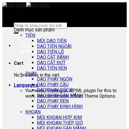
Skip
to
content
Search
Danh mục sản phẩm
for:
TIỆN
MŨI DAO TIỆN
Hotline:
DAO TIỆN NGOÀI
0979540178
DAO TIỆN LỖ
DAO CẮT RÃNH
DAO CẮT ĐỨT
Cart
DAO TIỆN REN
PHAY
No products in the cart.
DAO PHAY NGÓN
DAO PHAY CẦU
Languages
DAO PHAY GÓC R
You need Polylang or WPML plugin for this to
DAO PHAY GẮN MÃNH
work. You can remove it from Theme Options.
DAO PHAY REN
DAO PHAY ĐỊNH HÌNH
KHOAN
MŨI KHOAN HỢP KIM
MŨI KHOAN THÉP GIÓ
MŨI KHOAN GẮN MÃNH