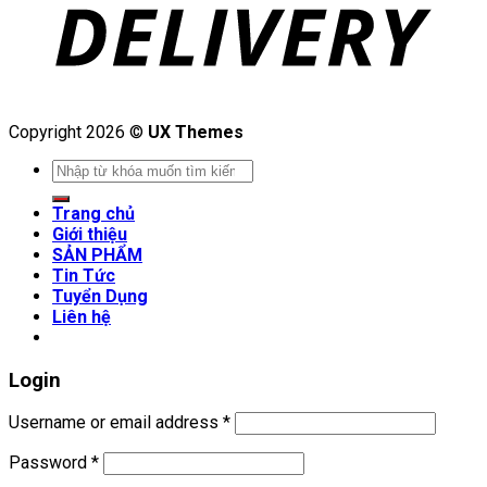
Copyright 2026 ©
UX Themes
Search
for:
Trang chủ
Giới thiệu
SẢN PHẨM
Tin Tức
Tuyển Dụng
Liên hệ
Login
Username or email address
*
Password
*