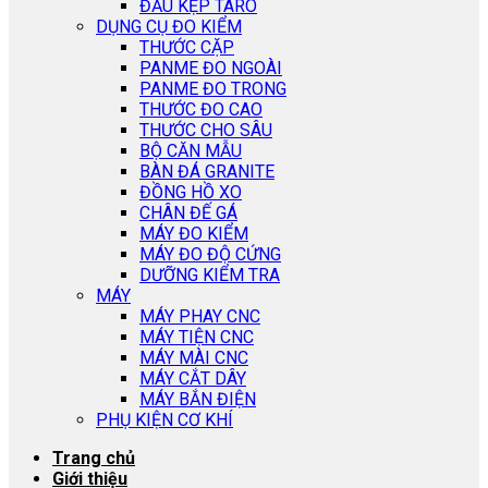
ĐẦU KẸP TARO
DỤNG CỤ ĐO KIỂM
THƯỚC CẶP
PANME ĐO NGOÀI
PANME ĐO TRONG
THƯỚC ĐO CAO
THƯỚC CHO SÂU
BỘ CĂN MẪU
BÀN ĐÁ GRANITE
ĐỒNG HỒ XO
CHÂN ĐẾ GÁ
MÁY ĐO KIỂM
MÁY ĐO ĐỘ CỨNG
DƯỠNG KIỂM TRA
MÁY
MÁY PHAY CNC
MÁY TIỆN CNC
MÁY MÀI CNC
MÁY CẮT DÂY
MÁY BẮN ĐIỆN
PHỤ KIỆN CƠ KHÍ
Trang chủ
Giới thiệu