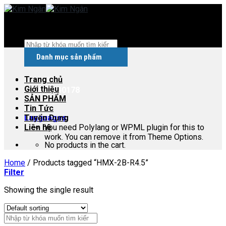
Skip
to
content
Search
for:
Danh mục sản phẩm
Trang chủ
Hotline:
Giới thiệu
0979540178
SẢN PHẨM
Tin Tức
Languages
Tuyển Dụng
Liên hệ
You need Polylang or WPML plugin for this to
work. You can remove it from Theme Options.
No products in the cart.
Home
/
Products tagged “HMX-2B-R4.5”
Filter
Showing the single result