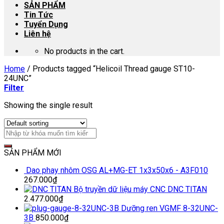
SẢN PHẨM
Tin Tức
Tuyển Dụng
Liên hệ
No products in the cart.
Home
/
Products tagged “Helicoil Thread gauge ST10-
24UNC”
Filter
Showing the single result
SẢN PHẨM MỚI
Dao phay nhôm OSG AL+MG-ET 1x3x50x6 - A3F010
267.000
₫
Bộ truyền dữ liệu máy CNC DNC TITAN
2.477.000
₫
Dưỡng ren VGMF 8-32UNC-
3B
850.000
₫