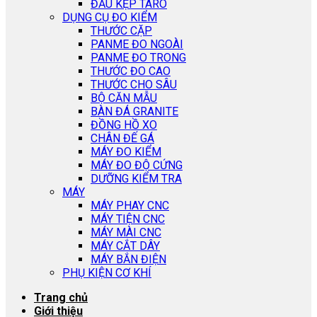
ĐẦU KẸP TARO
DỤNG CỤ ĐO KIỂM
THƯỚC CẶP
PANME ĐO NGOÀI
PANME ĐO TRONG
THƯỚC ĐO CAO
THƯỚC CHO SÂU
BỘ CĂN MẪU
BÀN ĐÁ GRANITE
ĐỒNG HỒ XO
CHÂN ĐẾ GÁ
MÁY ĐO KIỂM
MÁY ĐO ĐỘ CỨNG
DƯỠNG KIỂM TRA
MÁY
MÁY PHAY CNC
MÁY TIỆN CNC
MÁY MÀI CNC
MÁY CẮT DÂY
MÁY BẮN ĐIỆN
PHỤ KIỆN CƠ KHÍ
Trang chủ
Giới thiệu