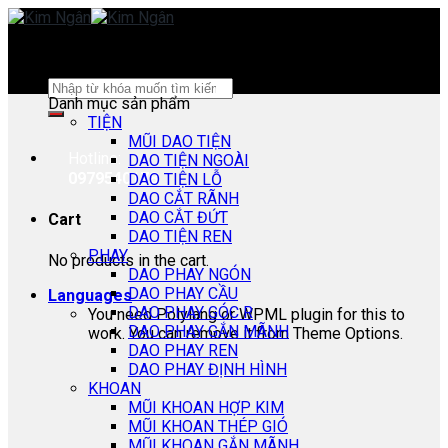
Skip
to
content
Search
Danh mục sản phẩm
for:
TIỆN
MŨI DAO TIỆN
Hotline:
DAO TIỆN NGOÀI
0979540178
DAO TIỆN LỖ
DAO CẮT RÃNH
DAO CẮT ĐỨT
Cart
DAO TIỆN REN
PHAY
No products in the cart.
DAO PHAY NGÓN
DAO PHAY CẦU
Languages
DAO PHAY GÓC R
You need Polylang or WPML plugin for this to
DAO PHAY GẮN MÃNH
work. You can remove it from Theme Options.
DAO PHAY REN
DAO PHAY ĐỊNH HÌNH
KHOAN
MŨI KHOAN HỢP KIM
MŨI KHOAN THÉP GIÓ
MŨI KHOAN GẮN MÃNH