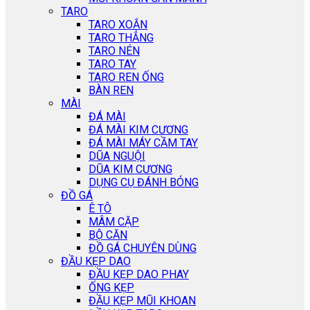
TARO
TARO XOẮN
TARO THẲNG
TARO NÉN
TARO TAY
TARO REN ỐNG
BÀN REN
MÀI
ĐÁ MÀI
ĐÁ MÀI KIM CƯƠNG
ĐÁ MÀI MÁY CẦM TAY
DŨA NGUỘI
DŨA KIM CƯƠNG
DỤNG CỤ ĐÁNH BÓNG
ĐỒ GÁ
Ê TÔ
MÂM CẶP
BỘ CĂN
ĐỒ GÁ CHUYÊN DÙNG
ĐẦU KẸP DAO
ĐẦU KẸP DAO PHAY
ỐNG KẸP
ĐẦU KẸP MŨI KHOAN