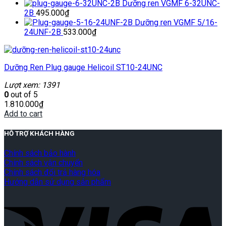
Dưỡng ren VGMF 6-32UNC-
2B
495.000
₫
Dưỡng ren VGMF 5/16-
24UNF-2B
533.000
₫
Dưỡng Ren Plug gauge Helicoil ST10-24UNC
Lượt xem: 1391
0
out of 5
1.810.000
₫
Add to cart
HỖ TRỢ KHÁCH HÀNG
Chính sách bảo hành
Chính sách vận chuyển
Chính sách đổi trả hàng hóa
Hướng dẫn sử dụng sản phẩm