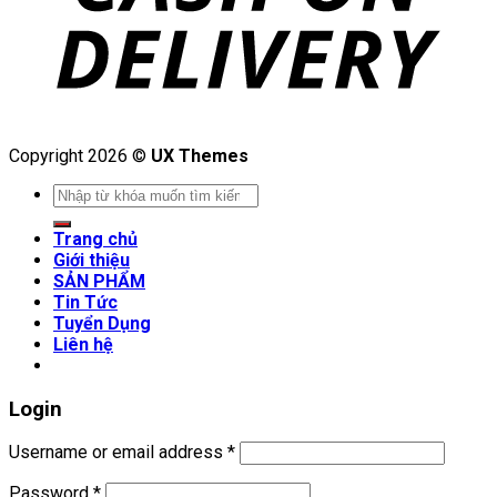
Copyright 2026 ©
UX Themes
Search
for:
Trang chủ
Giới thiệu
SẢN PHẨM
Tin Tức
Tuyển Dụng
Liên hệ
Login
Username or email address
*
Password
*