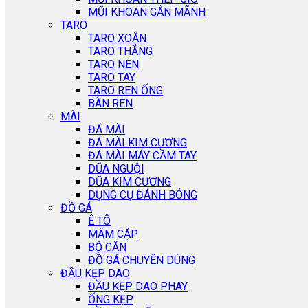
MŨI KHOAN GẮN MÃNH
TARO
TARO XOẮN
TARO THẲNG
TARO NÉN
TARO TAY
TARO REN ỐNG
BÀN REN
MÀI
ĐÁ MÀI
ĐÁ MÀI KIM CƯƠNG
ĐÁ MÀI MÁY CẦM TAY
DŨA NGUỘI
DŨA KIM CƯƠNG
DỤNG CỤ ĐÁNH BÓNG
ĐỒ GÁ
Ê TÔ
MÂM CẶP
BỘ CĂN
ĐỒ GÁ CHUYÊN DÙNG
ĐẦU KẸP DAO
ĐẦU KẸP DAO PHAY
ỐNG KẸP