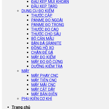
ĐẦU KẸP MŨI KHOAN
ĐẦU KẸP TARO
DỤNG CỤ ĐO KIỂM
THƯỚC CẶP
PANME ĐO NGOÀI
PANME ĐO TRONG
THƯỚC ĐO CAO
THƯỚC CHO SÂU
BỘ CĂN MẪU
BÀN ĐÁ GRANITE
ĐỒNG HỒ XO
CHÂN ĐẾ GÁ
MÁY ĐO KIỂM
MÁY ĐO ĐỘ CỨNG
DƯỠNG KIỂM TRA
MÁY
MÁY PHAY CNC
MÁY TIỆN CNC
MÁY MÀI CNC
MÁY CẮT DÂY
MÁY BẮN ĐIỆN
PHỤ KIỆN CƠ KHÍ
Trang chủ