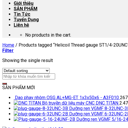
Giới thiệu
SẢN PHẨM
Tin Tức
Tuyển Dụng
Liên hệ
No products in the cart.
Home
/
Products tagged “Helicoil Thread gauge ST1/4-20UNC
Filter
Showing the single result
SẢN PHẨM MỚI
Dao phay nhôm OSG AL+MG-ET 1x3x50x6 - A3F010
267
Bộ truyền dữ liệu máy CNC DNC TITAN
2.4
Dưỡng ren VGMF 8-32UNC-3
Dưỡng ren VGMF 6-32UNC-2
Dưỡng ren VGMF 5/16-2