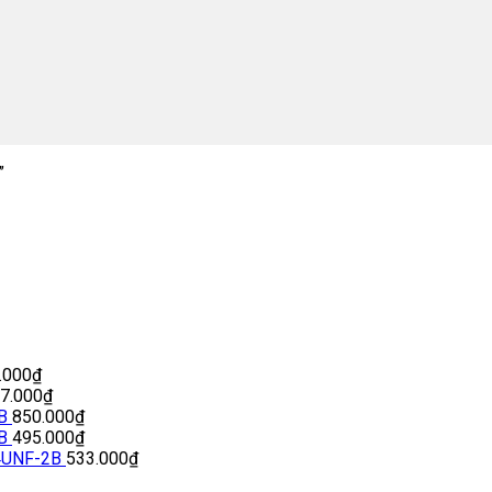
”
.000
₫
77.000
₫
B
850.000
₫
B
495.000
₫
4UNF-2B
533.000
₫