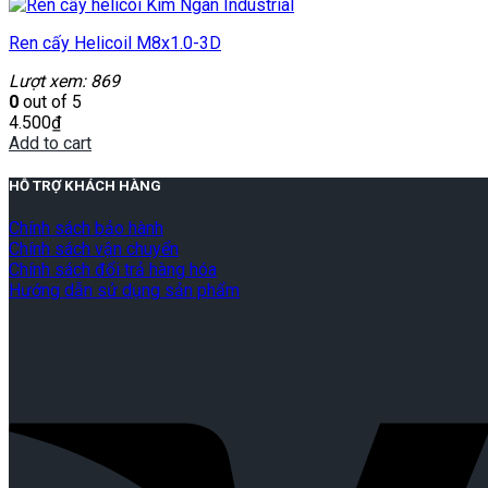
Ren cấy Helicoil M8x1.0-3D
Lượt xem: 869
0
out of 5
4.500
₫
Add to cart
HỖ TRỢ KHÁCH HÀNG
Chính sách bảo hành
Chính sách vận chuyển
Chính sách đổi trả hàng hóa
Hướng dẫn sử dụng sản phẩm