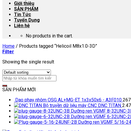
Giới thiệu
SẢN PHẨM
Tin Tức
Tuyển Dụng
Liên hệ
No products in the cart.
Home
/
Products tagged “Helicoil M8x1.0-3D”
Filter
Showing the single result
SẢN PHẨM MỚI
Dao phay nhôm OSG AL+MG-ET 1x3x50x6 - A3F010
267
Bộ truyền dữ liệu máy CNC DNC TITAN
2.4
Dưỡng ren VGMF 8-32UNC-3
Dưỡng ren VGMF 6-32UNC-2
Dưỡng ren VGMF 5/16-2