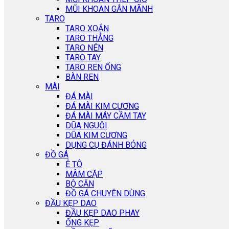
MŨI KHOAN GẮN MÃNH
TARO
TARO XOẮN
TARO THẲNG
TARO NÉN
TARO TAY
TARO REN ỐNG
BÀN REN
MÀI
ĐÁ MÀI
ĐÁ MÀI KIM CƯƠNG
ĐÁ MÀI MÁY CẦM TAY
DŨA NGUỘI
DŨA KIM CƯƠNG
DỤNG CỤ ĐÁNH BÓNG
ĐỒ GÁ
Ê TÔ
MÂM CẶP
BỘ CĂN
ĐỒ GÁ CHUYÊN DÙNG
ĐẦU KẸP DAO
ĐẦU KẸP DAO PHAY
ỐNG KẸP