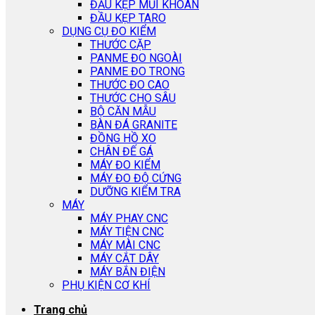
ĐẦU KẸP MŨI KHOAN
ĐẦU KẸP TARO
DỤNG CỤ ĐO KIỂM
THƯỚC CẶP
PANME ĐO NGOÀI
PANME ĐO TRONG
THƯỚC ĐO CAO
THƯỚC CHO SÂU
BỘ CĂN MẪU
BÀN ĐÁ GRANITE
ĐỒNG HỒ XO
CHÂN ĐẾ GÁ
MÁY ĐO KIỂM
MÁY ĐO ĐỘ CỨNG
DƯỠNG KIỂM TRA
MÁY
MÁY PHAY CNC
MÁY TIỆN CNC
MÁY MÀI CNC
MÁY CẮT DÂY
MÁY BẮN ĐIỆN
PHỤ KIỆN CƠ KHÍ
Trang chủ