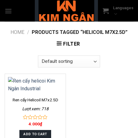
Skip
Languages
to
content
HOME
/
PRODUCTS TAGGED “HELICOIL M7X2.5D”
FILTER
Ren cấy Helicoil M7x2.5D
Lượt xem: 718
4.000
₫
0
out
of
ADD TO CART