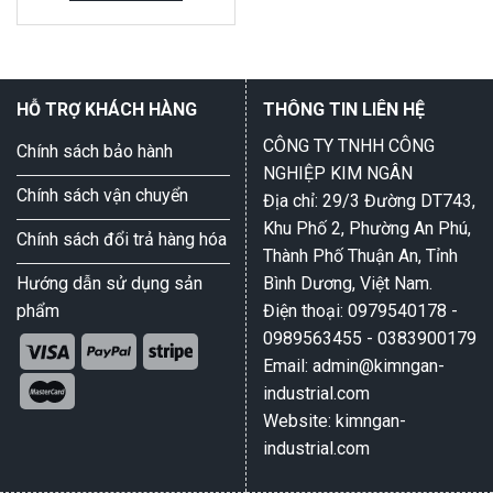
5
HỖ TRỢ KHÁCH HÀNG
THÔNG TIN LIÊN HỆ
CÔNG TY TNHH CÔNG
Chính sách bảo hành
NGHIỆP KIM NGÂN
Chính sách vận chuyển
Địa chỉ: 29/3 Đường DT743,
Khu Phố 2, Phường An Phú,
Chính sách đổi trả hàng hóa
Thành Phố Thuận An, Tỉnh
Hướng dẫn sử dụng sản
Bình Dương, Việt Nam.
phẩm
Điện thoại: 0979540178 -
0989563455 - 0383900179
Email: admin@kimngan-
industrial.com
Website: kimngan-
industrial.com