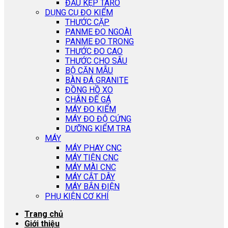
ĐẦU KẸP TARO
DỤNG CỤ ĐO KIỂM
THƯỚC CẶP
PANME ĐO NGOÀI
PANME ĐO TRONG
THƯỚC ĐO CAO
THƯỚC CHO SÂU
BỘ CĂN MẪU
BÀN ĐÁ GRANITE
ĐỒNG HỒ XO
CHÂN ĐẾ GÁ
MÁY ĐO KIỂM
MÁY ĐO ĐỘ CỨNG
DƯỠNG KIỂM TRA
MÁY
MÁY PHAY CNC
MÁY TIỆN CNC
MÁY MÀI CNC
MÁY CẮT DÂY
MÁY BẮN ĐIỆN
PHỤ KIỆN CƠ KHÍ
Trang chủ
Giới thiệu