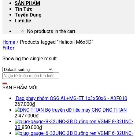
SẢN PHẨM
Tin Tức
Tuyển Dụng
Liên hệ
No products in the cart.
Home
/
Products tagged “Helicoil M6x3D”
Filter
Showing the single result
SẢN PHẨM MỚI
Dao phay nhôm OSG AL+MG-ET 1x3x50x6 - A3F010
267.000
₫
Bộ truyền dữ liệu máy CNC DNC TITAN
2.477.000
₫
Dưỡng ren VGMF 8-32UNC-
3B
850.000
₫
Dưỡng ren VGMF 6-32UNC-