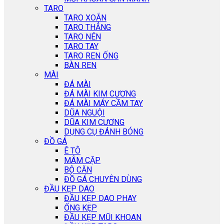
TARO
TARO XOẮN
TARO THẲNG
TARO NÉN
TARO TAY
TARO REN ỐNG
BÀN REN
MÀI
ĐÁ MÀI
ĐÁ MÀI KIM CƯƠNG
ĐÁ MÀI MÁY CẦM TAY
DŨA NGUỘI
DŨA KIM CƯƠNG
DỤNG CỤ ĐÁNH BÓNG
ĐỒ GÁ
Ê TÔ
MÂM CẶP
BỘ CĂN
ĐỒ GÁ CHUYÊN DÙNG
ĐẦU KẸP DAO
ĐẦU KẸP DAO PHAY
ỐNG KẸP
ĐẦU KẸP MŨI KHOAN