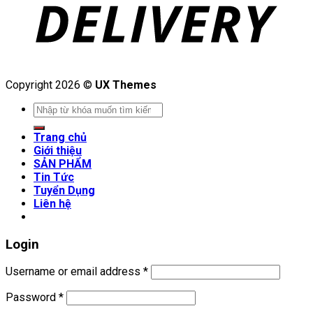
Copyright 2026 ©
UX Themes
Search
for:
Trang chủ
Giới thiệu
SẢN PHẨM
Tin Tức
Tuyển Dụng
Liên hệ
Login
Username or email address
*
Password
*