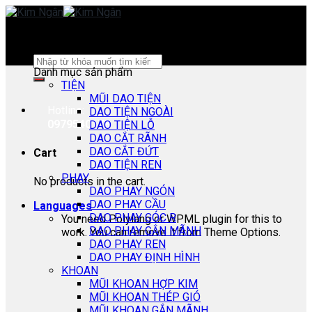
Skip
to
content
Search
Danh mục sản phẩm
for:
TIỆN
MŨI DAO TIỆN
Hotline:
DAO TIỆN NGOÀI
0979540178
DAO TIỆN LỖ
DAO CẮT RÃNH
DAO CẮT ĐỨT
Cart
DAO TIỆN REN
PHAY
No products in the cart.
DAO PHAY NGÓN
DAO PHAY CẦU
Languages
DAO PHAY GÓC R
You need Polylang or WPML plugin for this to
DAO PHAY GẮN MÃNH
work. You can remove it from Theme Options.
DAO PHAY REN
DAO PHAY ĐỊNH HÌNH
KHOAN
MŨI KHOAN HỢP KIM
MŨI KHOAN THÉP GIÓ
MŨI KHOAN GẮN MÃNH