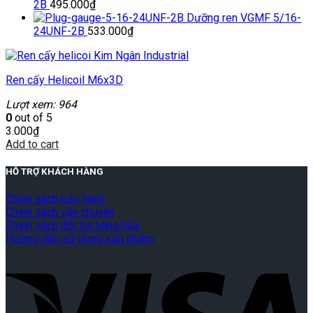
2B
495.000
₫
Dưỡng ren VGMF 5/16-
24UNF-2B
533.000
₫
Ren cấy Helicoil M6x3D
Lượt xem: 964
0
out of 5
3.000
₫
Add to cart
HỖ TRỢ KHÁCH HÀNG
Chính sách bảo hành
Chính sách vận chuyển
Chính sách đổi trả hàng hóa
Hướng dẫn sử dụng sản phẩm