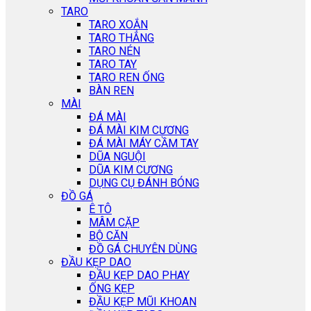
TARO
TARO XOẮN
TARO THẲNG
TARO NÉN
TARO TAY
TARO REN ỐNG
BÀN REN
MÀI
ĐÁ MÀI
ĐÁ MÀI KIM CƯƠNG
ĐÁ MÀI MÁY CẦM TAY
DŨA NGUỘI
DŨA KIM CƯƠNG
DỤNG CỤ ĐÁNH BÓNG
ĐỒ GÁ
Ê TÔ
MÂM CẶP
BỘ CĂN
ĐỒ GÁ CHUYÊN DÙNG
ĐẦU KẸP DAO
ĐẦU KẸP DAO PHAY
ỐNG KẸP
ĐẦU KẸP MŨI KHOAN