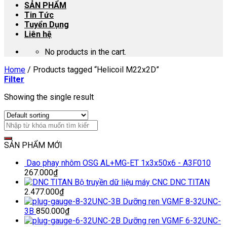
SẢN PHẨM
Tin Tức
Tuyển Dụng
Liên hệ
No products in the cart.
Home
/
Products tagged “Helicoil M22x2D”
Filter
Showing the single result
SẢN PHẨM MỚI
Dao phay nhôm OSG AL+MG-ET 1x3x50x6 - A3F010
267.000
₫
Bộ truyền dữ liệu máy CNC DNC TITAN
2.477.000
₫
Dưỡng ren VGMF 8-32UNC-
3B
850.000
₫
Dưỡng ren VGMF 6-32UNC-