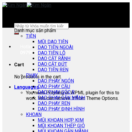
Skip
to
content
Search
Danh mục sản phẩm
for:
TIỆN
MŨI DAO TIỆN
Hotline:
DAO TIỆN NGOÀI
0979540178
DAO TIỆN LỖ
DAO CẮT RÃNH
DAO CẮT ĐỨT
Cart
DAO TIỆN REN
PHAY
No products in the cart.
DAO PHAY NGÓN
DAO PHAY CẦU
Languages
DAO PHAY GÓC R
You need Polylang or WPML plugin for this to
DAO PHAY GẮN MÃNH
work. You can remove it from Theme Options.
DAO PHAY REN
DAO PHAY ĐỊNH HÌNH
KHOAN
MŨI KHOAN HỢP KIM
MŨI KHOAN THÉP GIÓ
MŨI KHOAN GẮN MÃNH