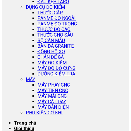
ĐẦU KẸP TARO
DỤNG CỤ ĐO KIỂM
THƯỚC CẶP
PANME ĐO NGOÀI
PANME ĐO TRONG
THƯỚC ĐO CAO
THƯỚC CHO SÂU
BỘ CĂN MẪU
BÀN ĐÁ GRANITE
ĐỒNG HỒ XO
CHÂN ĐẾ GÁ
MÁY ĐO KIỂM
MÁY ĐO ĐỘ CỨNG
DƯỠNG KIỂM TRA
MÁY
MÁY PHAY CNC
MÁY TIỆN CNC
MÁY MÀI CNC
MÁY CẮT DÂY
MÁY BẮN ĐIỆN
PHỤ KIỆN CƠ KHÍ
Trang chủ
Giới thiệu