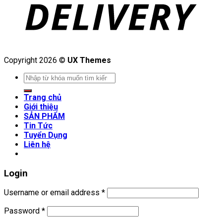
Copyright 2026 ©
UX Themes
Search
for:
Trang chủ
Giới thiệu
SẢN PHẨM
Tin Tức
Tuyển Dụng
Liên hệ
Login
Username or email address
*
Password
*