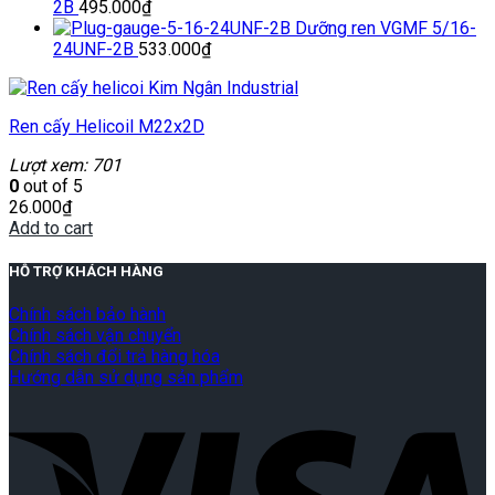
2B
495.000
₫
Dưỡng ren VGMF 5/16-
24UNF-2B
533.000
₫
Ren cấy Helicoil M22x2D
Lượt xem: 701
0
out of 5
26.000
₫
Add to cart
HỖ TRỢ KHÁCH HÀNG
Chính sách bảo hành
Chính sách vận chuyển
Chính sách đổi trả hàng hóa
Hướng dẫn sử dụng sản phẩm