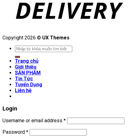
Copyright 2026 ©
UX Themes
Search
for:
Trang chủ
Giới thiệu
SẢN PHẨM
Tin Tức
Tuyển Dụng
Liên hệ
Login
Username or email address
*
Password
*