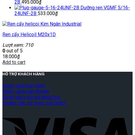
2B
495.000
₫
Dưỡng ren VGMF 5/16-
24UNF-2B
533.000
₫
Ren cấy Helicoil M20x1D
Lượt xem: 710
0
out of 5
18.000
₫
Add to cart
HỖ TRỢ KHÁCH HÀNG
Chính sách bảo hành
Chính sách vận chuyển
Chính sách đổi trả hàng hóa
Hướng dẫn sử dụng sản phẩm