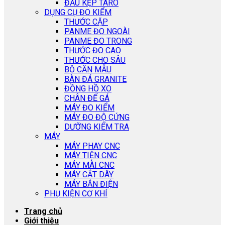
ĐẦU KẸP TARO
DỤNG CỤ ĐO KIỂM
THƯỚC CẶP
PANME ĐO NGOÀI
PANME ĐO TRONG
THƯỚC ĐO CAO
THƯỚC CHO SÂU
BỘ CĂN MẪU
BÀN ĐÁ GRANITE
ĐỒNG HỒ XO
CHÂN ĐẾ GÁ
MÁY ĐO KIỂM
MÁY ĐO ĐỘ CỨNG
DƯỠNG KIỂM TRA
MÁY
MÁY PHAY CNC
MÁY TIỆN CNC
MÁY MÀI CNC
MÁY CẮT DÂY
MÁY BẮN ĐIỆN
PHỤ KIỆN CƠ KHÍ
Trang chủ
Giới thiệu