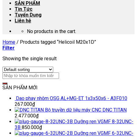
SẢN PHẨM
Tin Tức
Tuyển Dụng
Liên hệ
No products in the cart.
Home
/
Products tagged “Helicoil M20x1D”
Filter
Showing the single result
SẢN PHẨM MỚI
Dao phay nhôm OSG AL+MG-ET 1x3x50x6 - A3F010
267.000
₫
Bộ truyền dữ liệu máy CNC DNC TITAN
2.477.000
₫
Dưỡng ren VGMF 8-32UNC-
3B
850.000
₫
Dưỡng ren VGMF 6-32UNC-