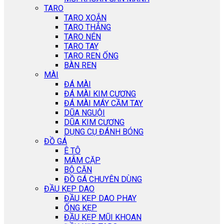
TARO
TARO XOẮN
TARO THẲNG
TARO NÉN
TARO TAY
TARO REN ỐNG
BÀN REN
MÀI
ĐÁ MÀI
ĐÁ MÀI KIM CƯƠNG
ĐÁ MÀI MÁY CẦM TAY
DŨA NGUỘI
DŨA KIM CƯƠNG
DỤNG CỤ ĐÁNH BÓNG
ĐỒ GÁ
Ê TÔ
MÂM CẶP
BỘ CĂN
ĐỒ GÁ CHUYÊN DÙNG
ĐẦU KẸP DAO
ĐẦU KẸP DAO PHAY
ỐNG KẸP
ĐẦU KẸP MŨI KHOAN