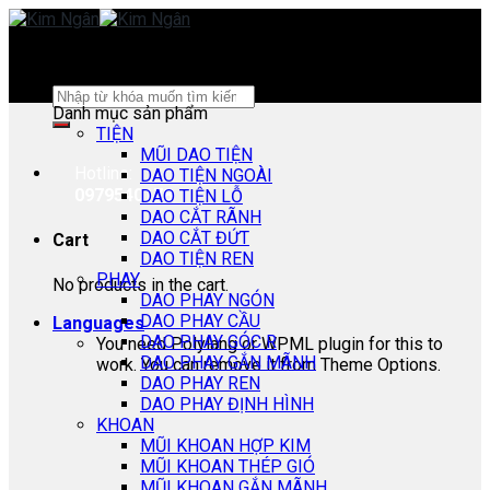
Skip
to
content
Search
Danh mục sản phẩm
for:
TIỆN
MŨI DAO TIỆN
Hotline:
DAO TIỆN NGOÀI
0979540178
DAO TIỆN LỖ
DAO CẮT RÃNH
DAO CẮT ĐỨT
Cart
DAO TIỆN REN
PHAY
No products in the cart.
DAO PHAY NGÓN
DAO PHAY CẦU
Languages
DAO PHAY GÓC R
You need Polylang or WPML plugin for this to
DAO PHAY GẮN MÃNH
work. You can remove it from Theme Options.
DAO PHAY REN
DAO PHAY ĐỊNH HÌNH
KHOAN
MŨI KHOAN HỢP KIM
MŨI KHOAN THÉP GIÓ
MŨI KHOAN GẮN MÃNH