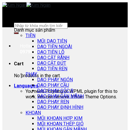
Skip
to
content
Search
Danh mục sản phẩm
for:
TIỆN
MŨI DAO TIỆN
Hotline:
DAO TIỆN NGOÀI
0979540178
DAO TIỆN LỖ
DAO CẮT RÃNH
DAO CẮT ĐỨT
Cart
DAO TIỆN REN
PHAY
No products in the cart.
DAO PHAY NGÓN
DAO PHAY CẦU
Languages
DAO PHAY GÓC R
You need Polylang or WPML plugin for this to
DAO PHAY GẮN MÃNH
work. You can remove it from Theme Options.
DAO PHAY REN
DAO PHAY ĐỊNH HÌNH
KHOAN
MŨI KHOAN HỢP KIM
MŨI KHOAN THÉP GIÓ
MŨI KHOAN GẮN MÃNH