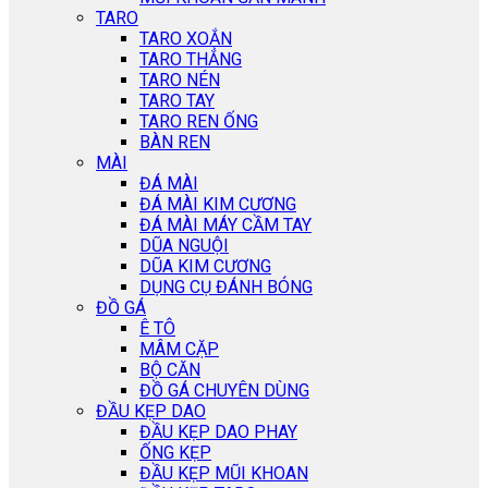
TARO
TARO XOẮN
TARO THẲNG
TARO NÉN
TARO TAY
TARO REN ỐNG
BÀN REN
MÀI
ĐÁ MÀI
ĐÁ MÀI KIM CƯƠNG
ĐÁ MÀI MÁY CẦM TAY
DŨA NGUỘI
DŨA KIM CƯƠNG
DỤNG CỤ ĐÁNH BÓNG
ĐỒ GÁ
Ê TÔ
MÂM CẶP
BỘ CĂN
ĐỒ GÁ CHUYÊN DÙNG
ĐẦU KẸP DAO
ĐẦU KẸP DAO PHAY
ỐNG KẸP
ĐẦU KẸP MŨI KHOAN