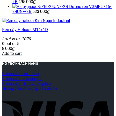
2B
495.000
₫
Dưỡng ren VGMF 5/16-
24UNF-2B
533.000
₫
Ren cấy Helicoil M14x1D
Lượt xem: 1020
0
out of 5
8.000
₫
Add to cart
HỖ TRỢ KHÁCH HÀNG
Chính sách bảo hành
Chính sách vận chuyển
Chính sách đổi trả hàng hóa
Hướng dẫn sử dụng sản phẩm