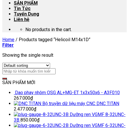
SẢN PHẨM
Tin Tức
Tuyển Dụng
Liên hệ
No products in the cart.
Home
/
Products tagged “Helicoil M14x1D”
Filter
Showing the single result
SẢN PHẨM MỚI
Dao phay nhôm OSG AL+MG-ET 1x3x50x6 - A3F010
267.000
₫
Bộ truyền dữ liệu máy CNC DNC TITAN
2.477.000
₫
Dưỡng ren VGMF 8-32UNC-
3B
850.000
₫
Dưỡng ren VGMF 6-32UNC-