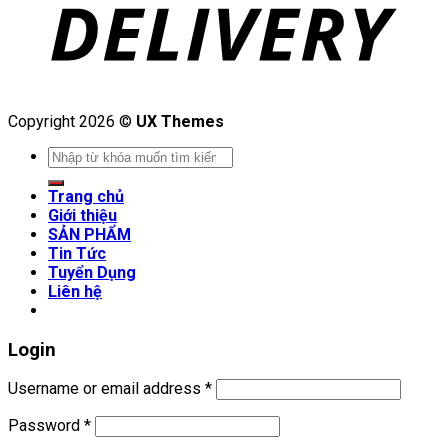
Copyright 2026 ©
UX Themes
Search
for:
Trang chủ
Giới thiệu
SẢN PHẨM
Tin Tức
Tuyển Dụng
Liên hệ
Login
Username or email address
*
Password
*