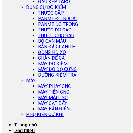
ĐẦU KẸP TARO
DỤNG CỤ ĐO KIỂM
THƯỚC CẶP
PANME ĐO NGOÀI
PANME ĐO TRONG
THƯỚC ĐO CAO
THƯỚC CHO SÂU
BỘ CĂN MẪU
BÀN ĐÁ GRANITE
ĐỒNG HỒ XO
CHÂN ĐẾ GÁ
MÁY ĐO KIỂM
MÁY ĐO ĐỘ CỨNG
DƯỠNG KIỂM TRA
MÁY
MÁY PHAY CNC
MÁY TIỆN CNC
MÁY MÀI CNC
MÁY CẮT DÂY
MÁY BẮN ĐIỆN
PHỤ KIỆN CƠ KHÍ
Trang chủ
Giới thiệu