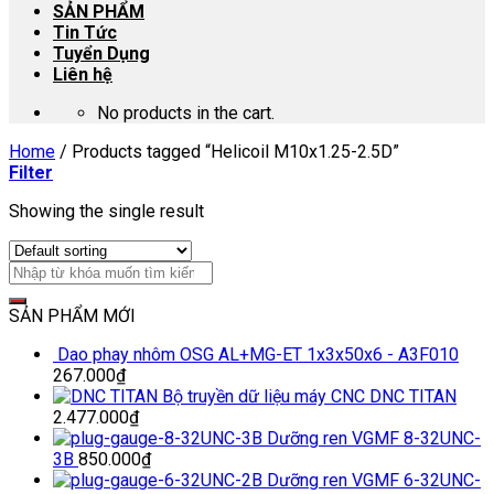
SẢN PHẨM
Tin Tức
Tuyển Dụng
Liên hệ
No products in the cart.
Home
/
Products tagged “Helicoil M10x1.25-2.5D”
Filter
Showing the single result
SẢN PHẨM MỚI
Dao phay nhôm OSG AL+MG-ET 1x3x50x6 - A3F010
267.000
₫
Bộ truyền dữ liệu máy CNC DNC TITAN
2.477.000
₫
Dưỡng ren VGMF 8-32UNC-
3B
850.000
₫
Dưỡng ren VGMF 6-32UNC-