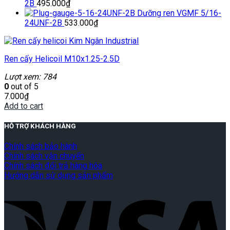
2B
495.000
₫
Dưỡng ren VGMF 5/16-
24UNF-2B
533.000
₫
Ren cấy Helicoil M10x1.25-2.5D
Lượt xem: 784
0
out of 5
7.000
₫
Add to cart
HỖ TRỢ KHÁCH HÀNG
Chính sách bảo hành
Chính sách vận chuyển
Chính sách đổi trả hàng hóa
Hướng dẫn sử dụng sản phẩm