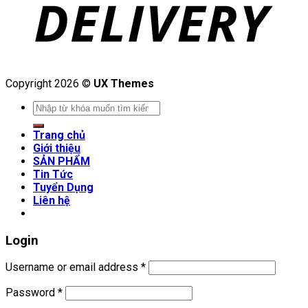
Copyright 2026 ©
UX Themes
Search
for:
Trang chủ
Giới thiệu
SẢN PHẨM
Tin Tức
Tuyển Dụng
Liên hệ
Login
Username or email address
*
Password
*