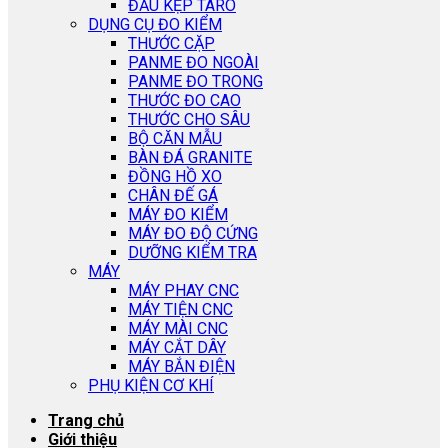
ĐẦU KẸP TARO
DỤNG CỤ ĐO KIỂM
THƯỚC CẶP
PANME ĐO NGOÀI
PANME ĐO TRONG
THƯỚC ĐO CAO
THƯỚC CHO SÂU
BỘ CĂN MẪU
BÀN ĐÁ GRANITE
ĐỒNG HỒ XO
CHÂN ĐẾ GÁ
MÁY ĐO KIỂM
MÁY ĐO ĐỘ CỨNG
DƯỠNG KIỂM TRA
MÁY
MÁY PHAY CNC
MÁY TIỆN CNC
MÁY MÀI CNC
MÁY CẮT DÂY
MÁY BẮN ĐIỆN
PHỤ KIỆN CƠ KHÍ
Trang chủ
Giới thiệu