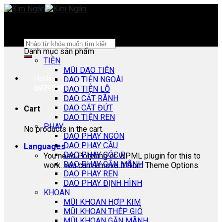
Skip
to
content
Search
Danh mục sản phẩm
for:
TIỆN
MŨI DAO TIỆN
Hotline:
DAO TIỆN NGOÀI
0979540178
DAO TIỆN LỖ
DAO CẮT RÃNH
DAO CẮT ĐỨT
Cart
DAO TIỆN REN
PHAY
No products in the cart.
DAO PHAY NGÓN
DAO PHAY CẦU
Languages
DAO PHAY GÓC R
You need Polylang or WPML plugin for this to
DAO PHAY GẮN MÃNH
work. You can remove it from Theme Options.
DAO PHAY REN
DAO PHAY ĐỊNH HÌNH
KHOAN
MŨI KHOAN HỢP KIM
MŨI KHOAN THÉP GIÓ
MŨI KHOAN GẮN MÃNH