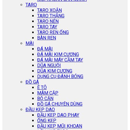
TARO
TARO XOẮN
TARO THẲNG
TARO NÉN
TARO TAY
TARO REN ỐNG
BÀN REN
MÀI
ĐÁ MÀI
ĐÁ MÀI KIM CƯƠNG
ĐÁ MÀI MÁY CẦM TAY
DŨA NGUỘI
DŨA KIM CƯƠNG
DỤNG CỤ ĐÁNH BÓNG
ĐỒ GÁ
Ê TÔ
MÂM CẶP
BỘ CĂN
ĐỒ GÁ CHUYÊN DÙNG
ĐẦU KẸP DAO
ĐẦU KẸP DAO PHAY
ỐNG KẸP
ĐẦU KẸP MŨI KHOAN