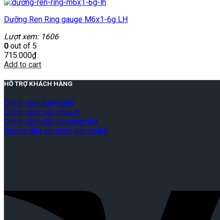
Dưỡng Ren Ring gauge M6x1-6g LH
Lượt xem: 1606
0
out of 5
715.000
₫
Add to cart
HỖ TRỢ KHÁCH HÀNG
Chính sách bảo hành
Chính sách vận chuyển
Chính sách đổi trả hàng hóa
Hướng dẫn sử dụng sản phẩm