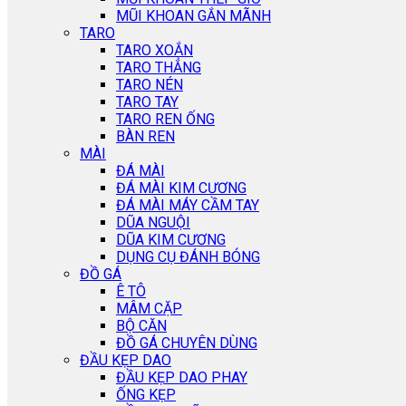
MŨI KHOAN GẮN MÃNH
TARO
TARO XOẮN
TARO THẲNG
TARO NÉN
TARO TAY
TARO REN ỐNG
BÀN REN
MÀI
ĐÁ MÀI
ĐÁ MÀI KIM CƯƠNG
ĐÁ MÀI MÁY CẦM TAY
DŨA NGUỘI
DŨA KIM CƯƠNG
DỤNG CỤ ĐÁNH BÓNG
ĐỒ GÁ
Ê TÔ
MÂM CẶP
BỘ CĂN
ĐỒ GÁ CHUYÊN DÙNG
ĐẦU KẸP DAO
ĐẦU KẸP DAO PHAY
ỐNG KẸP