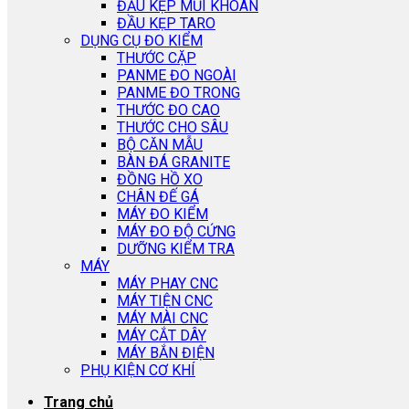
ĐẦU KẸP MŨI KHOAN
ĐẦU KẸP TARO
DỤNG CỤ ĐO KIỂM
THƯỚC CẶP
PANME ĐO NGOÀI
PANME ĐO TRONG
THƯỚC ĐO CAO
THƯỚC CHO SÂU
BỘ CĂN MẪU
BÀN ĐÁ GRANITE
ĐỒNG HỒ XO
CHÂN ĐẾ GÁ
MÁY ĐO KIỂM
MÁY ĐO ĐỘ CỨNG
DƯỠNG KIỂM TRA
MÁY
MÁY PHAY CNC
MÁY TIỆN CNC
MÁY MÀI CNC
MÁY CẮT DÂY
MÁY BẮN ĐIỆN
PHỤ KIỆN CƠ KHÍ
Trang chủ