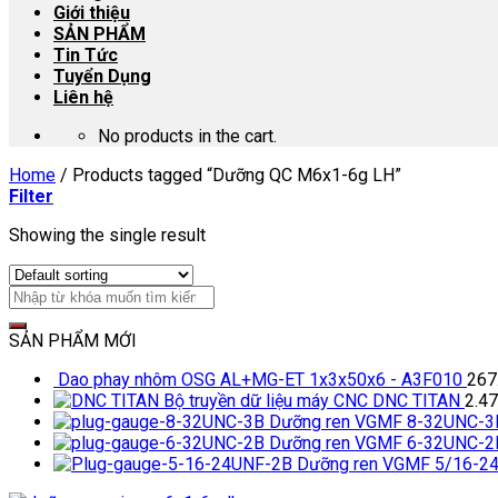
Giới thiệu
SẢN PHẨM
Tin Tức
Tuyển Dụng
Liên hệ
No products in the cart.
Home
/
Products tagged “Dưỡng QC M6x1-6g LH”
Filter
Showing the single result
SẢN PHẨM MỚI
Dao phay nhôm OSG AL+MG-ET 1x3x50x6 - A3F010
267
Bộ truyền dữ liệu máy CNC DNC TITAN
2.4
Dưỡng ren VGMF 8-32UNC-3
Dưỡng ren VGMF 6-32UNC-2
Dưỡng ren VGMF 5/16-2