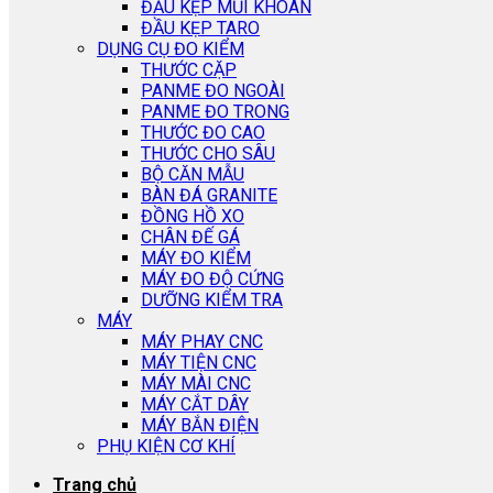
ĐẦU KẸP MŨI KHOAN
ĐẦU KẸP TARO
DỤNG CỤ ĐO KIỂM
THƯỚC CẶP
PANME ĐO NGOÀI
PANME ĐO TRONG
THƯỚC ĐO CAO
THƯỚC CHO SÂU
BỘ CĂN MẪU
BÀN ĐÁ GRANITE
ĐỒNG HỒ XO
CHÂN ĐẾ GÁ
MÁY ĐO KIỂM
MÁY ĐO ĐỘ CỨNG
DƯỠNG KIỂM TRA
MÁY
MÁY PHAY CNC
MÁY TIỆN CNC
MÁY MÀI CNC
MÁY CẮT DÂY
MÁY BẮN ĐIỆN
PHỤ KIỆN CƠ KHÍ
Trang chủ