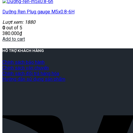
Dưỡng Ren Plug gauge M5x0.8-6H
Lượt xem: 1880
0
out of 5
380.000
₫
Add to cart
HỖ TRỢ KHÁCH HÀNG
Chính sách bảo hành
Chính sách vận chuyển
Chính sách đổi trả hàng hóa
Hướng dẫn sử dụng sản phẩm