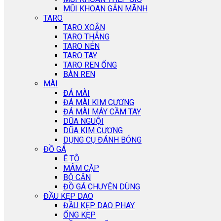
MŨI KHOAN GẮN MÃNH
TARO
TARO XOẮN
TARO THẲNG
TARO NÉN
TARO TAY
TARO REN ỐNG
BÀN REN
MÀI
ĐÁ MÀI
ĐÁ MÀI KIM CƯƠNG
ĐÁ MÀI MÁY CẦM TAY
DŨA NGUỘI
DŨA KIM CƯƠNG
DỤNG CỤ ĐÁNH BÓNG
ĐỒ GÁ
Ê TÔ
MÂM CẶP
BỘ CĂN
ĐỒ GÁ CHUYÊN DÙNG
ĐẦU KẸP DAO
ĐẦU KẸP DAO PHAY
ỐNG KẸP