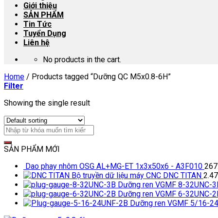
Giới thiệu
SẢN PHẨM
Tin Tức
Tuyển Dụng
Liên hệ
No products in the cart.
Home
/
Products tagged “Dưỡng QC M5x0.8-6H”
Filter
Showing the single result
SẢN PHẨM MỚI
Dao phay nhôm OSG AL+MG-ET 1x3x50x6 - A3F010
267
Bộ truyền dữ liệu máy CNC DNC TITAN
2.4
Dưỡng ren VGMF 8-32UNC-3
Dưỡng ren VGMF 6-32UNC-2
Dưỡng ren VGMF 5/16-2