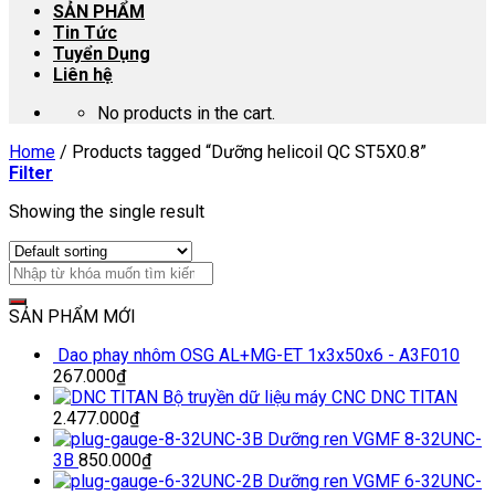
SẢN PHẨM
Tin Tức
Tuyển Dụng
Liên hệ
No products in the cart.
Home
/
Products tagged “Dưỡng helicoil QC ST5X0.8”
Filter
Showing the single result
SẢN PHẨM MỚI
Dao phay nhôm OSG AL+MG-ET 1x3x50x6 - A3F010
267.000
₫
Bộ truyền dữ liệu máy CNC DNC TITAN
2.477.000
₫
Dưỡng ren VGMF 8-32UNC-
3B
850.000
₫
Dưỡng ren VGMF 6-32UNC-