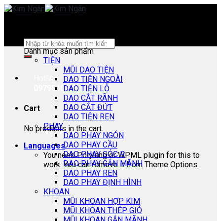
Skip
to
content
Search
Danh mục sản phẩm
for:
TIỆN
MŨI DAO TIỆN
Hotline:
DAO TIỆN NGOÀI
0979540178
DAO TIỆN LỖ
DAO CẮT RÃNH
DAO CẮT ĐỨT
Cart
DAO TIỆN REN
PHAY
No products in the cart.
DAO PHAY NGÓN
DAO PHAY CẦU
Languages
DAO PHAY GÓC R
You need Polylang or WPML plugin for this to
DAO PHAY GẮN MÃNH
work. You can remove it from Theme Options.
DAO PHAY REN
DAO PHAY ĐỊNH HÌNH
KHOAN
MŨI KHOAN HỢP KIM
MŨI KHOAN THÉP GIÓ
MŨI KHOAN GẮN MÃNH