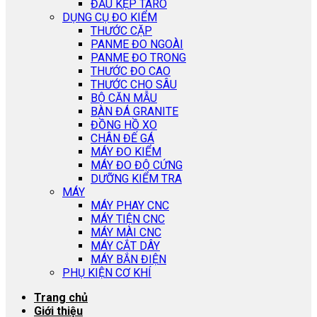
ĐẦU KẸP TARO
DỤNG CỤ ĐO KIỂM
THƯỚC CẶP
PANME ĐO NGOÀI
PANME ĐO TRONG
THƯỚC ĐO CAO
THƯỚC CHO SÂU
BỘ CĂN MẪU
BÀN ĐÁ GRANITE
ĐỒNG HỒ XO
CHÂN ĐẾ GÁ
MÁY ĐO KIỂM
MÁY ĐO ĐỘ CỨNG
DƯỠNG KIỂM TRA
MÁY
MÁY PHAY CNC
MÁY TIỆN CNC
MÁY MÀI CNC
MÁY CẮT DÂY
MÁY BẮN ĐIỆN
PHỤ KIỆN CƠ KHÍ
Trang chủ
Giới thiệu