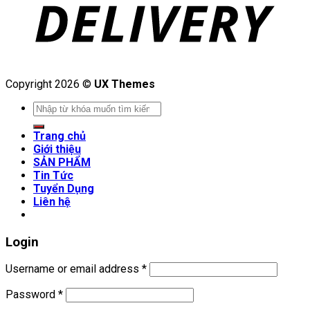
Copyright 2026 ©
UX Themes
Search
for:
Trang chủ
Giới thiệu
SẢN PHẨM
Tin Tức
Tuyển Dụng
Liên hệ
Login
Username or email address
*
Password
*