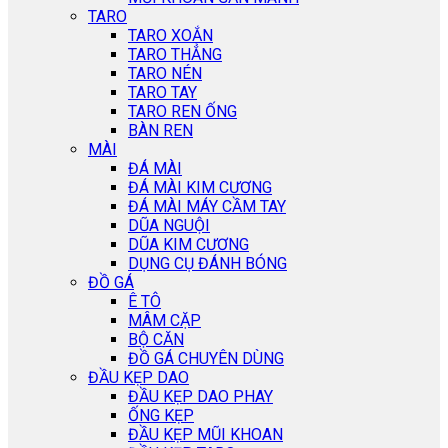
TARO
TARO XOẮN
TARO THẲNG
TARO NÉN
TARO TAY
TARO REN ỐNG
BÀN REN
MÀI
ĐÁ MÀI
ĐÁ MÀI KIM CƯƠNG
ĐÁ MÀI MÁY CẦM TAY
DŨA NGUỘI
DŨA KIM CƯƠNG
DỤNG CỤ ĐÁNH BÓNG
ĐỒ GÁ
Ê TÔ
MÂM CẶP
BỘ CĂN
ĐỒ GÁ CHUYÊN DÙNG
ĐẦU KẸP DAO
ĐẦU KẸP DAO PHAY
ỐNG KẸP
ĐẦU KẸP MŨI KHOAN