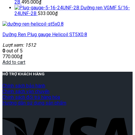
2B
495.000
₫
Dưỡng ren VGMF 5/16-
24UNF-2B
533.000
₫
Dưỡng Ren Plug gauge Helicoil ST5X0.8
Lượt xem: 1512
0
out of 5
770.000
₫
Add to cart
HỖ TRỢ KHÁCH HÀNG
Chính sách bảo hành
Chính sách vận chuyển
Chính sách đổi trả hàng hóa
Hướng dẫn sử dụng sản phẩm