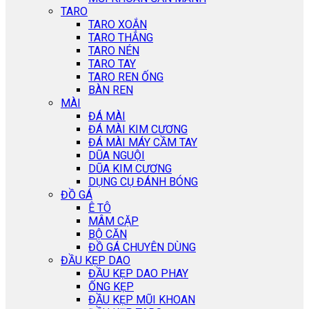
TARO
TARO XOẮN
TARO THẲNG
TARO NÉN
TARO TAY
TARO REN ỐNG
BÀN REN
MÀI
ĐÁ MÀI
ĐÁ MÀI KIM CƯƠNG
ĐÁ MÀI MÁY CẦM TAY
DŨA NGUỘI
DŨA KIM CƯƠNG
DỤNG CỤ ĐÁNH BÓNG
ĐỒ GÁ
Ê TÔ
MÂM CẶP
BỘ CĂN
ĐỒ GÁ CHUYÊN DÙNG
ĐẦU KẸP DAO
ĐẦU KẸP DAO PHAY
ỐNG KẸP
ĐẦU KẸP MŨI KHOAN