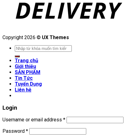
Copyright 2026 ©
UX Themes
Search
for:
Trang chủ
Giới thiệu
SẢN PHẨM
Tin Tức
Tuyển Dụng
Liên hệ
Login
Username or email address
*
Password
*