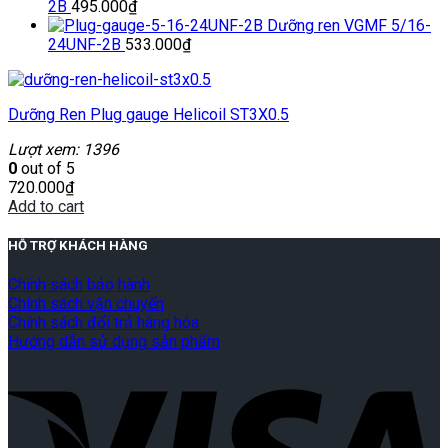
2B
495.000
₫
Dưỡng ren VGMF 5/16-
24UNF-2B
533.000
₫
Dưỡng Ren Plug gauge Helicoil ST3X0.5
Lượt xem: 1396
0
out of 5
720.000
₫
Add to cart
HỖ TRỢ KHÁCH HÀNG
Chính sách bảo hành
Chính sách vận chuyển
Chính sách đổi trả hàng hóa
Hướng dẫn sử dụng sản phẩm