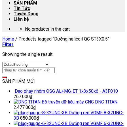
SẢN PHẨM
Tin Tức
Tuyển Dụng
Liên hệ
No products in the cart.
Home
/
Products tagged “Dưỡng helicoil QC ST3X0.5”
Filter
Showing the single result
SẢN PHẨM MỚI
Dao phay nhôm OSG AL+MG-ET 1x3x50x6 - A3F010
267.000
₫
Bộ truyền dữ liệu máy CNC DNC TITAN
2.477.000
₫
Dưỡng ren VGMF 8-32UNC-
3B
850.000
₫
Dưỡng ren VGMF 6-32UNC-