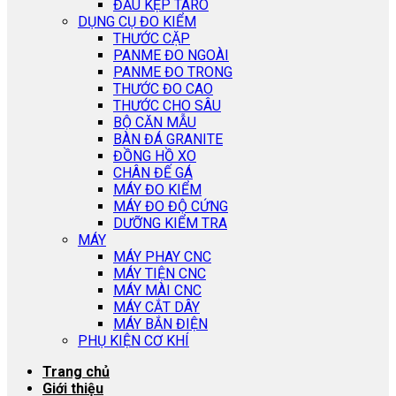
ĐẦU KẸP TARO
DỤNG CỤ ĐO KIỂM
THƯỚC CẶP
PANME ĐO NGOÀI
PANME ĐO TRONG
THƯỚC ĐO CAO
THƯỚC CHO SÂU
BỘ CĂN MẪU
BÀN ĐÁ GRANITE
ĐỒNG HỒ XO
CHÂN ĐẾ GÁ
MÁY ĐO KIỂM
MÁY ĐO ĐỘ CỨNG
DƯỠNG KIỂM TRA
MÁY
MÁY PHAY CNC
MÁY TIỆN CNC
MÁY MÀI CNC
MÁY CẮT DÂY
MÁY BẮN ĐIỆN
PHỤ KIỆN CƠ KHÍ
Trang chủ
Giới thiệu