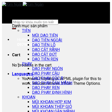
Skip
to
content
Search
Danh mục sản phẩm
for:
TIỆN
MŨI DAO TIỆN
Hotline:
DAO TIỆN NGOÀI
0979540178
DAO TIỆN LỖ
DAO CẮT RÃNH
DAO CẮT ĐỨT
Cart
DAO TIỆN REN
PHAY
No products in the cart.
DAO PHAY NGÓN
DAO PHAY CẦU
Languages
DAO PHAY GÓC R
You need Polylang or WPML plugin for this to
DAO PHAY GẮN MÃNH
work. You can remove it from Theme Options.
DAO PHAY REN
DAO PHAY ĐỊNH HÌNH
KHOAN
MŨI KHOAN HỢP KIM
MŨI KHOAN THÉP GIÓ
MŨI KHOAN GẮN MÃNH