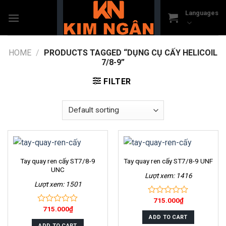
Skip
Languages
to
content
HOME
/
PRODUCTS TAGGED “DỤNG CỤ CẤY HELICOIL
7/8-9”
FILTER
Tay quay ren cấy ST7/8-9
Tay quay ren cấy ST7/8-9 UNF
UNC
Lượt xem: 1416
Lượt xem: 1501
715.000
₫
0
715.000
₫
out
0
of
ADD TO CART
out
5
ADD TO CART