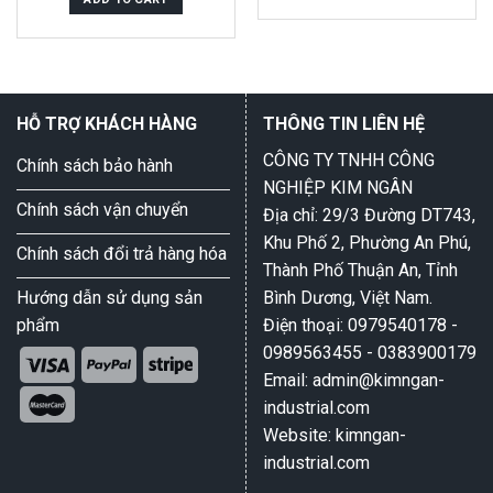
of
5
HỖ TRỢ KHÁCH HÀNG
THÔNG TIN LIÊN HỆ
CÔNG TY TNHH CÔNG
Chính sách bảo hành
NGHIỆP KIM NGÂN
Chính sách vận chuyển
Địa chỉ: 29/3 Đường DT743,
Khu Phố 2, Phường An Phú,
Chính sách đổi trả hàng hóa
Thành Phố Thuận An, Tỉnh
Hướng dẫn sử dụng sản
Bình Dương, Việt Nam.
phẩm
Điện thoại: 0979540178 -
0989563455 - 0383900179
Email: admin@kimngan-
industrial.com
Website: kimngan-
industrial.com