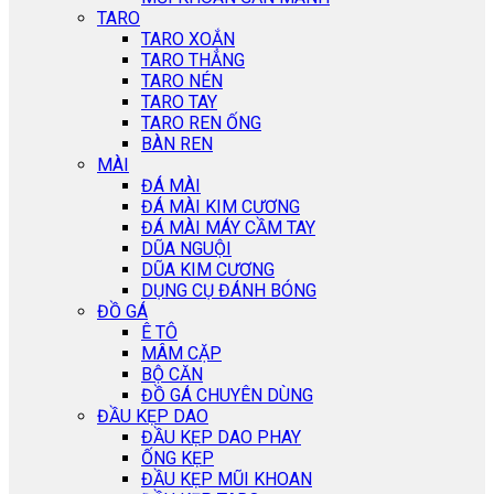
TARO
TARO XOẮN
TARO THẲNG
TARO NÉN
TARO TAY
TARO REN ỐNG
BÀN REN
MÀI
ĐÁ MÀI
ĐÁ MÀI KIM CƯƠNG
ĐÁ MÀI MÁY CẦM TAY
DŨA NGUỘI
DŨA KIM CƯƠNG
DỤNG CỤ ĐÁNH BÓNG
ĐỒ GÁ
Ê TÔ
MÂM CẶP
BỘ CĂN
ĐỒ GÁ CHUYÊN DÙNG
ĐẦU KẸP DAO
ĐẦU KẸP DAO PHAY
ỐNG KẸP
ĐẦU KẸP MŨI KHOAN