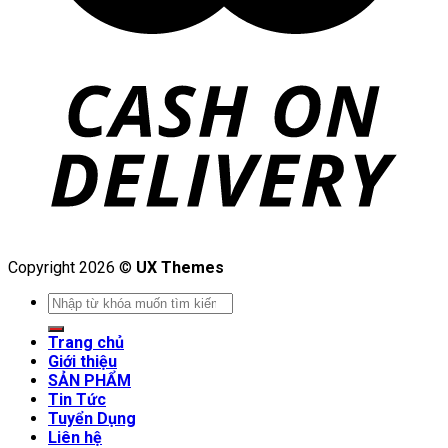
Copyright 2026 ©
UX Themes
Search
for:
Trang chủ
Giới thiệu
SẢN PHẨM
Tin Tức
Tuyển Dụng
Liên hệ