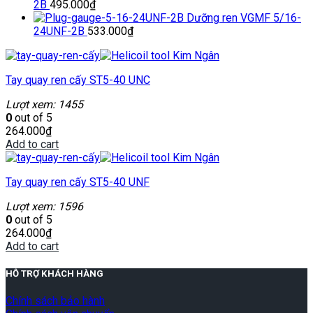
2B
495.000
₫
Dưỡng ren VGMF 5/16-
24UNF-2B
533.000
₫
Tay quay ren cấy ST5-40 UNC
Lượt xem: 1455
0
out of 5
264.000
₫
Add to cart
Tay quay ren cấy ST5-40 UNF
Lượt xem: 1596
0
out of 5
264.000
₫
Add to cart
HỖ TRỢ KHÁCH HÀNG
Chính sách bảo hành