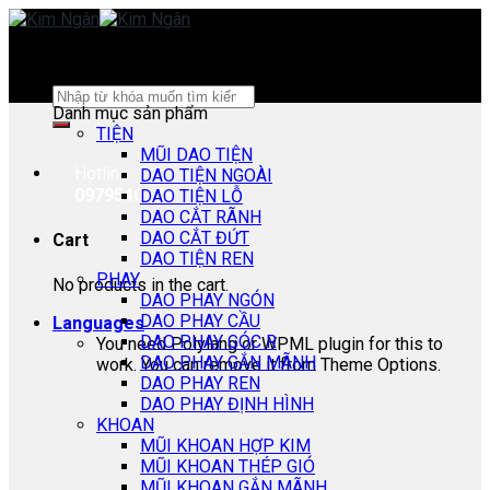
Skip
to
content
Search
Danh mục sản phẩm
for:
TIỆN
MŨI DAO TIỆN
Hotline:
DAO TIỆN NGOÀI
0979540178
DAO TIỆN LỖ
DAO CẮT RÃNH
DAO CẮT ĐỨT
Cart
DAO TIỆN REN
PHAY
No products in the cart.
DAO PHAY NGÓN
DAO PHAY CẦU
Languages
DAO PHAY GÓC R
You need Polylang or WPML plugin for this to
DAO PHAY GẮN MÃNH
work. You can remove it from Theme Options.
DAO PHAY REN
DAO PHAY ĐỊNH HÌNH
KHOAN
MŨI KHOAN HỢP KIM
MŨI KHOAN THÉP GIÓ
MŨI KHOAN GẮN MÃNH