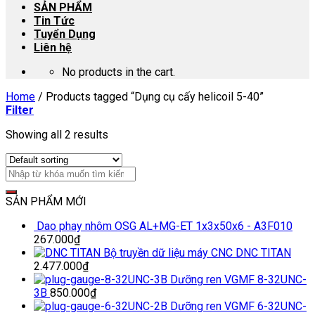
SẢN PHẨM
Tin Tức
Tuyển Dụng
Liên hệ
No products in the cart.
Home
/
Products tagged “Dụng cụ cấy helicoil 5-40”
Filter
Showing all 2 results
SẢN PHẨM MỚI
Dao phay nhôm OSG AL+MG-ET 1x3x50x6 - A3F010
267.000
₫
Bộ truyền dữ liệu máy CNC DNC TITAN
2.477.000
₫
Dưỡng ren VGMF 8-32UNC-
3B
850.000
₫
Dưỡng ren VGMF 6-32UNC-