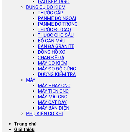
ĐẦU KẸP TARO
DỤNG CỤ ĐO KIỂM
THƯỚC CẶP
PANME ĐO NGOÀI
PANME ĐO TRONG
THƯỚC ĐO CAO
THƯỚC CHO SÂU
BỘ CĂN MẪU
BÀN ĐÁ GRANITE
ĐỒNG HỒ XO
CHÂN ĐẾ GÁ
MÁY ĐO KIỂM
MÁY ĐO ĐỘ CỨNG
DƯỠNG KIỂM TRA
MÁY
MÁY PHAY CNC
MÁY TIỆN CNC
MÁY MÀI CNC
MÁY CẮT DÂY
MÁY BẮN ĐIỆN
PHỤ KIỆN CƠ KHÍ
Trang chủ
Giới thiệu