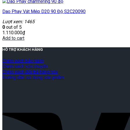
Dao Phay Vát Mép D20 90 Độ S2C20090
Lượt xem: 1465
0
out of 5
1.110.000
₫
Add to cart
HỖ TRỢ KHÁCH HÀNG
Chính sách bảo hành
Chính sách vận chuyển
Chính sách đổi trả hàng hóa
Hướng dẫn sử dụng sản phẩm