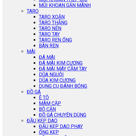
MŨI KHOAN GẮN MÃNH
TARO
TARO XOẮN
TARO THẲNG
TARO NÉN
TARO TAY
TARO REN ỐNG
BÀN REN
MÀI
ĐÁ MÀI
ĐÁ MÀI KIM CƯƠNG
ĐÁ MÀI MÁY CẦM TAY
DŨA NGUỘI
DŨA KIM CƯƠNG
DỤNG CỤ ĐÁNH BÓNG
ĐỒ GÁ
Ê TÔ
MÂM CẶP
BỘ CĂN
ĐỒ GÁ CHUYÊN DÙNG
ĐẦU KẸP DAO
ĐẦU KẸP DAO PHAY
ỐNG KẸP