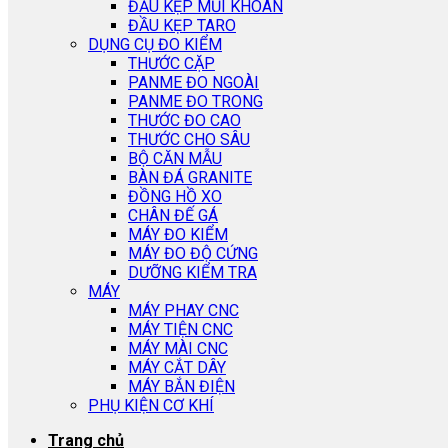
ĐẦU KẸP MŨI KHOAN
ĐẦU KẸP TARO
DỤNG CỤ ĐO KIỂM
THƯỚC CẶP
PANME ĐO NGOÀI
PANME ĐO TRONG
THƯỚC ĐO CAO
THƯỚC CHO SÂU
BỘ CĂN MẪU
BÀN ĐÁ GRANITE
ĐỒNG HỒ XO
CHÂN ĐẾ GÁ
MÁY ĐO KIỂM
MÁY ĐO ĐỘ CỨNG
DƯỠNG KIỂM TRA
MÁY
MÁY PHAY CNC
MÁY TIỆN CNC
MÁY MÀI CNC
MÁY CẮT DÂY
MÁY BẮN ĐIỆN
PHỤ KIỆN CƠ KHÍ
Trang chủ