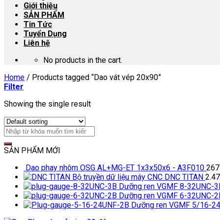
Giới thiệu
SẢN PHẨM
Tin Tức
Tuyển Dụng
Liên hệ
No products in the cart.
Home
/
Products tagged “Dao vát vép 20x90”
Filter
Showing the single result
SẢN PHẨM MỚI
Dao phay nhôm OSG AL+MG-ET 1x3x50x6 - A3F010
267
Bộ truyền dữ liệu máy CNC DNC TITAN
2.4
Dưỡng ren VGMF 8-32UNC-3
Dưỡng ren VGMF 6-32UNC-2
Dưỡng ren VGMF 5/16-2