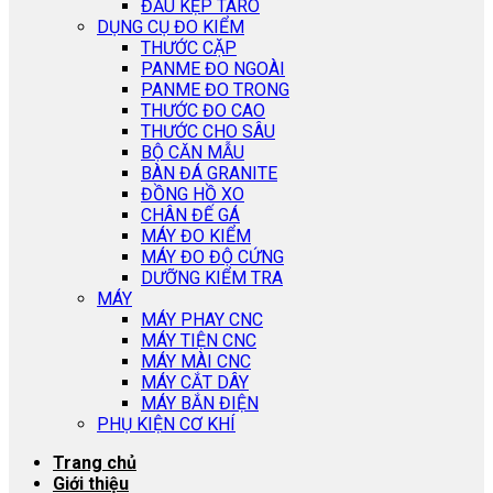
ĐẦU KẸP TARO
DỤNG CỤ ĐO KIỂM
THƯỚC CẶP
PANME ĐO NGOÀI
PANME ĐO TRONG
THƯỚC ĐO CAO
THƯỚC CHO SÂU
BỘ CĂN MẪU
BÀN ĐÁ GRANITE
ĐỒNG HỒ XO
CHÂN ĐẾ GÁ
MÁY ĐO KIỂM
MÁY ĐO ĐỘ CỨNG
DƯỠNG KIỂM TRA
MÁY
MÁY PHAY CNC
MÁY TIỆN CNC
MÁY MÀI CNC
MÁY CẮT DÂY
MÁY BẮN ĐIỆN
PHỤ KIỆN CƠ KHÍ
Trang chủ
Giới thiệu