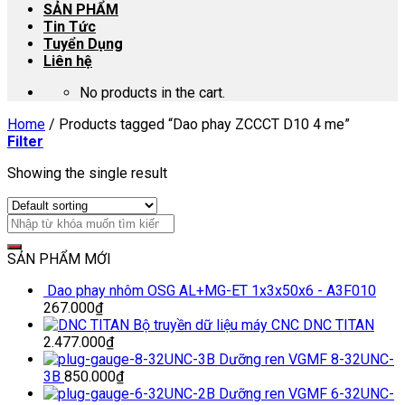
SẢN PHẨM
Tin Tức
Tuyển Dụng
Liên hệ
No products in the cart.
Home
/
Products tagged “Dao phay ZCCCT D10 4 me”
Filter
Showing the single result
SẢN PHẨM MỚI
Dao phay nhôm OSG AL+MG-ET 1x3x50x6 - A3F010
267.000
₫
Bộ truyền dữ liệu máy CNC DNC TITAN
2.477.000
₫
Dưỡng ren VGMF 8-32UNC-
3B
850.000
₫
Dưỡng ren VGMF 6-32UNC-