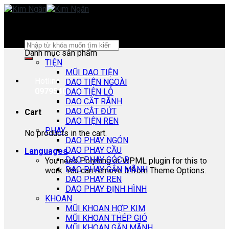
Skip
to
content
Search
Danh mục sản phẩm
for:
TIỆN
MŨI DAO TIỆN
Hotline:
DAO TIỆN NGOÀI
0979540178
DAO TIỆN LỖ
DAO CẮT RÃNH
DAO CẮT ĐỨT
Cart
DAO TIỆN REN
PHAY
No products in the cart.
DAO PHAY NGÓN
DAO PHAY CẦU
Languages
DAO PHAY GÓC R
You need Polylang or WPML plugin for this to
DAO PHAY GẮN MÃNH
work. You can remove it from Theme Options.
DAO PHAY REN
DAO PHAY ĐỊNH HÌNH
KHOAN
MŨI KHOAN HỢP KIM
MŨI KHOAN THÉP GIÓ
MŨI KHOAN GẮN MÃNH