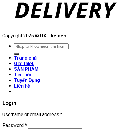
Copyright 2026 ©
UX Themes
Search
for:
Trang chủ
Giới thiệu
SẢN PHẨM
Tin Tức
Tuyển Dụng
Liên hệ
Login
Username or email address
*
Password
*