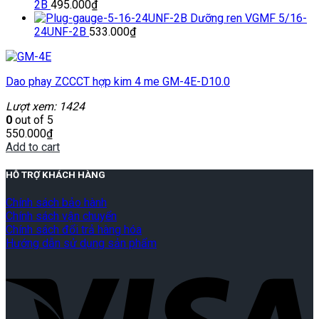
2B
495.000
₫
Dưỡng ren VGMF 5/16-
24UNF-2B
533.000
₫
Dao phay ZCCCT hợp kim 4 me GM-4E-D10.0
Lượt xem: 1424
0
out of 5
550.000
₫
Add to cart
HỖ TRỢ KHÁCH HÀNG
Chính sách bảo hành
Chính sách vận chuyển
Chính sách đổi trả hàng hóa
Hướng dẫn sử dụng sản phẩm