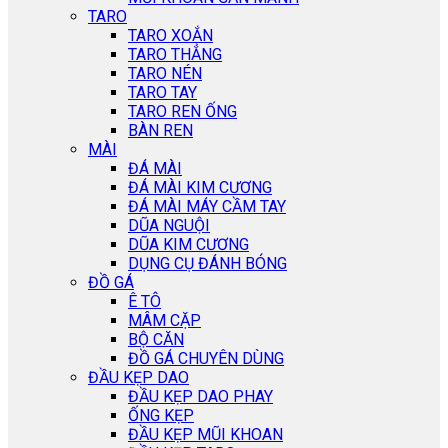
TARO
TARO XOẮN
TARO THẲNG
TARO NÉN
TARO TAY
TARO REN ỐNG
BÀN REN
MÀI
ĐÁ MÀI
ĐÁ MÀI KIM CƯƠNG
ĐÁ MÀI MÁY CẦM TAY
DŨA NGUỘI
DŨA KIM CƯƠNG
DỤNG CỤ ĐÁNH BÓNG
ĐỒ GÁ
Ê TÔ
MÂM CẶP
BỘ CĂN
ĐỒ GÁ CHUYÊN DÙNG
ĐẦU KẸP DAO
ĐẦU KẸP DAO PHAY
ỐNG KẸP
ĐẦU KẸP MŨI KHOAN