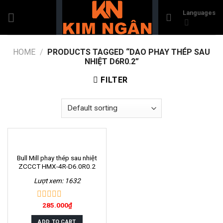
Skip
Languages
to
content
HOME
/
PRODUCTS TAGGED “DAO PHAY THÉP SAU
NHIỆT D6R0.2”
FILTER
Bull Mill phay thép sau nhiệt
ZCCCT HMX-4R-D6.0R0.2
Lượt xem: 1632
285.000
₫
0
out
of
ADD TO CART