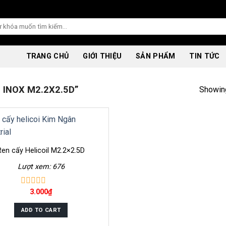
TRANG CHỦ
GIỚI THIỆU
SẢN PHẨM
TIN TỨC
INOX M2.2X2.5D”
Showing
Ren cấy Helicoil M2.2×2.5D
Lượt xem: 676
3.000
₫
0
out
of
ADD TO CART
5