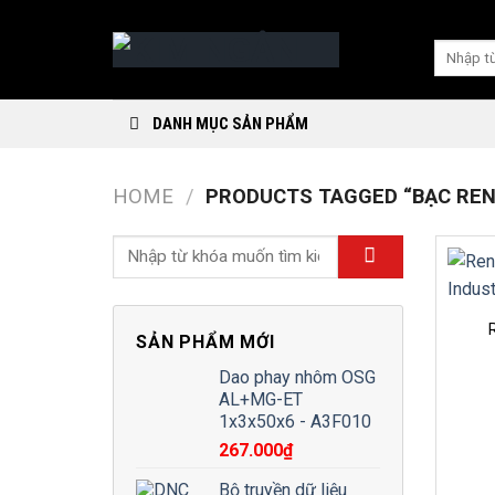
Skip
to
Search
content
for:
DANH MỤC SẢN PHẨM
HOME
/
PRODUCTS TAGGED “BẠC REN 
SẢN PHẨM MỚI
Dao phay nhôm OSG
AL+MG-ET
1x3x50x6 - A3F010
267.000
₫
Bộ truyền dữ liệu