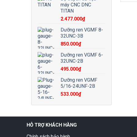
máy CNC DNC
TITAN
2.477.000
₫
Dưỡng ren VGMF 8-
32UNC-3B
850.000
₫
Dưỡng ren VGMF 6-
32UNC-2B
495.000
₫
Dưỡng ren VGMF
5/16-24UNF-2B
533.000
₫
HỖ TRỢ KHÁCH HÀNG
Chính sách bảo hành