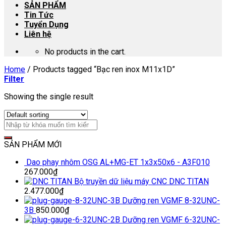
SẢN PHẨM
Tin Tức
Tuyển Dụng
Liên hệ
No products in the cart.
Home
/
Products tagged “Bạc ren inox M11x1D”
Filter
Showing the single result
SẢN PHẨM MỚI
Dao phay nhôm OSG AL+MG-ET 1x3x50x6 - A3F010
267.000
₫
Bộ truyền dữ liệu máy CNC DNC TITAN
2.477.000
₫
Dưỡng ren VGMF 8-32UNC-
3B
850.000
₫
Dưỡng ren VGMF 6-32UNC-