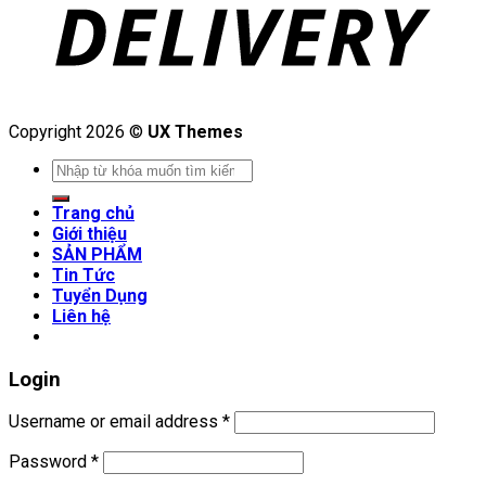
Copyright 2026 ©
UX Themes
Search
for:
Trang chủ
Giới thiệu
SẢN PHẨM
Tin Tức
Tuyển Dụng
Liên hệ
Login
Username or email address
*
Password
*