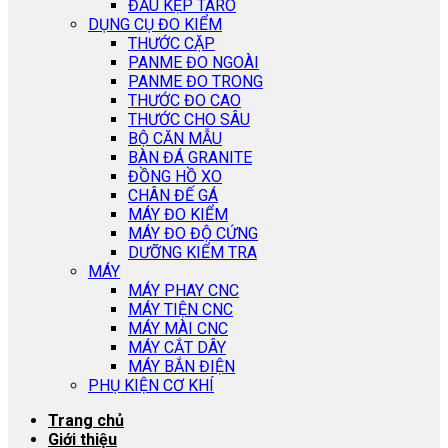
ĐẦU KẸP TARO
DỤNG CỤ ĐO KIỂM
THƯỚC CẶP
PANME ĐO NGOÀI
PANME ĐO TRONG
THƯỚC ĐO CAO
THƯỚC CHO SÂU
BỘ CĂN MẪU
BÀN ĐÁ GRANITE
ĐỒNG HỒ XO
CHÂN ĐẾ GÁ
MÁY ĐO KIỂM
MÁY ĐO ĐỘ CỨNG
DƯỠNG KIỂM TRA
MÁY
MÁY PHAY CNC
MÁY TIỆN CNC
MÁY MÀI CNC
MÁY CẮT DÂY
MÁY BẮN ĐIỆN
PHỤ KIỆN CƠ KHÍ
Trang chủ
Giới thiệu