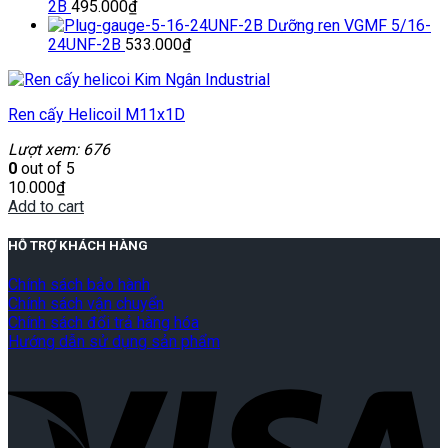
2B
495.000
₫
Dưỡng ren VGMF 5/16-
24UNF-2B
533.000
₫
Ren cấy Helicoil M11x1D
Lượt xem: 676
0
out of 5
10.000
₫
Add to cart
HỖ TRỢ KHÁCH HÀNG
Chính sách bảo hành
Chính sách vận chuyển
Chính sách đổi trả hàng hóa
Hướng dẫn sử dụng sản phẩm