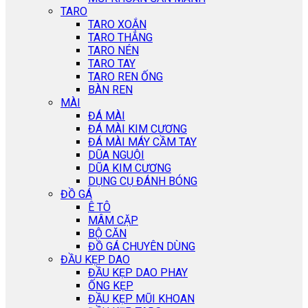
TARO
TARO XOẮN
TARO THẲNG
TARO NÉN
TARO TAY
TARO REN ỐNG
BÀN REN
MÀI
ĐÁ MÀI
ĐÁ MÀI KIM CƯƠNG
ĐÁ MÀI MÁY CẦM TAY
DŨA NGUỘI
DŨA KIM CƯƠNG
DỤNG CỤ ĐÁNH BÓNG
ĐỒ GÁ
Ê TÔ
MÂM CẶP
BỘ CĂN
ĐỒ GÁ CHUYÊN DÙNG
ĐẦU KẸP DAO
ĐẦU KẸP DAO PHAY
ỐNG KẸP
ĐẦU KẸP MŨI KHOAN