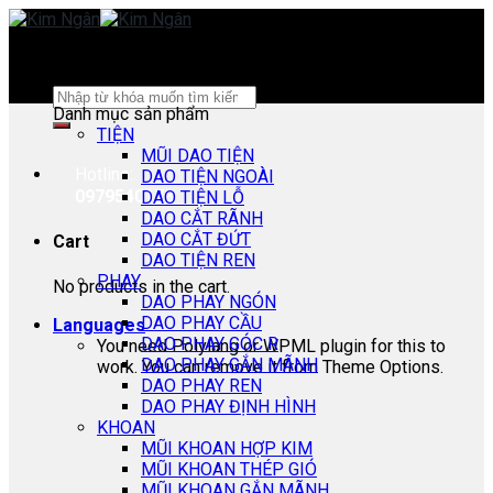
Skip
to
content
Search
Danh mục sản phẩm
for:
TIỆN
MŨI DAO TIỆN
Hotline:
DAO TIỆN NGOÀI
0979540178
DAO TIỆN LỖ
DAO CẮT RÃNH
DAO CẮT ĐỨT
Cart
DAO TIỆN REN
PHAY
No products in the cart.
DAO PHAY NGÓN
DAO PHAY CẦU
Languages
DAO PHAY GÓC R
You need Polylang or WPML plugin for this to
DAO PHAY GẮN MÃNH
work. You can remove it from Theme Options.
DAO PHAY REN
DAO PHAY ĐỊNH HÌNH
KHOAN
MŨI KHOAN HỢP KIM
MŨI KHOAN THÉP GIÓ
MŨI KHOAN GẮN MÃNH