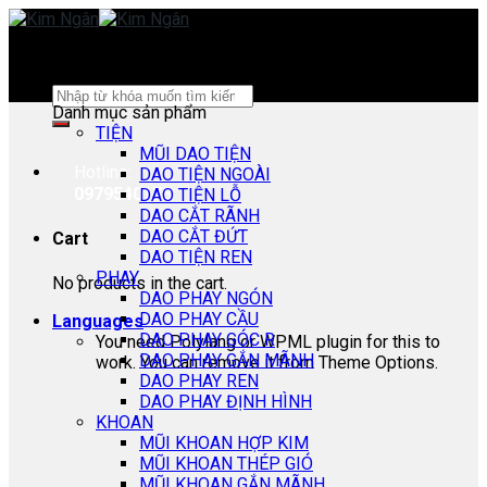
Skip
to
content
Search
Danh mục sản phẩm
for:
TIỆN
MŨI DAO TIỆN
Hotline:
DAO TIỆN NGOÀI
0979540178
DAO TIỆN LỖ
DAO CẮT RÃNH
DAO CẮT ĐỨT
Cart
DAO TIỆN REN
PHAY
No products in the cart.
DAO PHAY NGÓN
DAO PHAY CẦU
Languages
DAO PHAY GÓC R
You need Polylang or WPML plugin for this to
DAO PHAY GẮN MÃNH
work. You can remove it from Theme Options.
DAO PHAY REN
DAO PHAY ĐỊNH HÌNH
KHOAN
MŨI KHOAN HỢP KIM
MŨI KHOAN THÉP GIÓ
MŨI KHOAN GẮN MÃNH