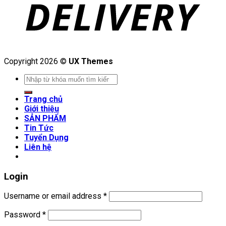
Copyright 2026 ©
UX Themes
Search
for:
Trang chủ
Giới thiệu
SẢN PHẨM
Tin Tức
Tuyển Dụng
Liên hệ
Login
Username or email address
*
Password
*