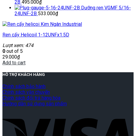
2B
495.000
₫
Dưỡng ren VGMF 5/16-
24UNF-2B
533.000
₫
Ren cấy Helicoil 1-12UNFx1.5D
Lượt xem: 474
0
out of 5
29.000
₫
Add to cart
HỖ TRỢ KHÁCH HÀNG
Chính sách bảo hành
Chính sách vận chuyển
Chính sách đổi trả hàng hóa
Hướng dẫn sử dụng sản phẩm