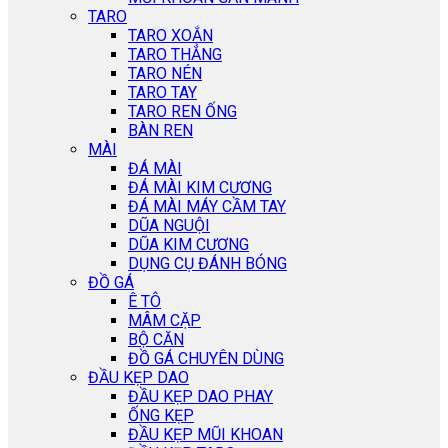
TARO
TARO XOẮN
TARO THẲNG
TARO NÉN
TARO TAY
TARO REN ỐNG
BÀN REN
MÀI
ĐÁ MÀI
ĐÁ MÀI KIM CƯƠNG
ĐÁ MÀI MÁY CẦM TAY
DŨA NGUỘI
DŨA KIM CƯƠNG
DỤNG CỤ ĐÁNH BÓNG
ĐỒ GÁ
Ê TÔ
MÂM CẶP
BỘ CĂN
ĐỒ GÁ CHUYÊN DÙNG
ĐẦU KẸP DAO
ĐẦU KẸP DAO PHAY
ỐNG KẸP
ĐẦU KẸP MŨI KHOAN