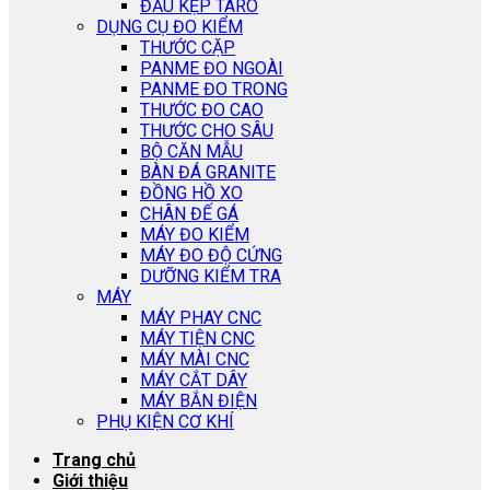
ĐẦU KẸP TARO
DỤNG CỤ ĐO KIỂM
THƯỚC CẶP
PANME ĐO NGOÀI
PANME ĐO TRONG
THƯỚC ĐO CAO
THƯỚC CHO SÂU
BỘ CĂN MẪU
BÀN ĐÁ GRANITE
ĐỒNG HỒ XO
CHÂN ĐẾ GÁ
MÁY ĐO KIỂM
MÁY ĐO ĐỘ CỨNG
DƯỠNG KIỂM TRA
MÁY
MÁY PHAY CNC
MÁY TIỆN CNC
MÁY MÀI CNC
MÁY CẮT DÂY
MÁY BẮN ĐIỆN
PHỤ KIỆN CƠ KHÍ
Trang chủ
Giới thiệu