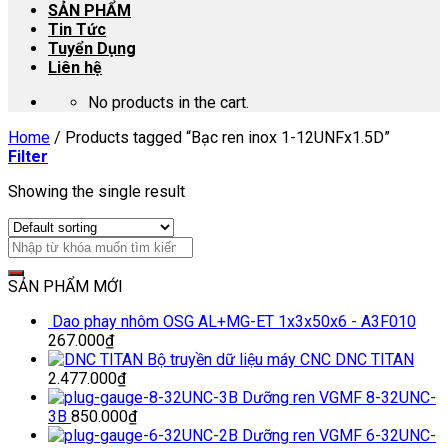
SẢN PHẨM
Tin Tức
Tuyển Dụng
Liên hệ
No products in the cart.
Home
/
Products tagged “Bạc ren inox 1-12UNFx1.5D”
Filter
Showing the single result
SẢN PHẨM MỚI
Dao phay nhôm OSG AL+MG-ET 1x3x50x6 - A3F010
267.000
₫
Bộ truyền dữ liệu máy CNC DNC TITAN
2.477.000
₫
Dưỡng ren VGMF 8-32UNC-
3B
850.000
₫
Dưỡng ren VGMF 6-32UNC-