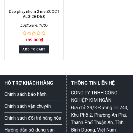
Dao phay nhôm 2 me ZCCCT
ALG-2E-D6.0
Lượt xem: 1007
199.000
₫
0
out
of
ADD TO CART
5
HỖ TRỢ KHÁCH HÀNG
THÔNG TIN LIÊN HỆ
CÔNG TY TNHH CÔNG
Chính sách bảo hành
NGHIỆP KIM NGÂN
Chính sách vận chuyển
Địa chỉ: 29/3 Đường DT743,
Khu Phố 2, Phường An Phú,
Chính sách đổi trả hàng hóa
Thành Phố Thuận An, Tỉnh
Hướng dẫn sử dụng sản
Bình Dương, Việt Nam.