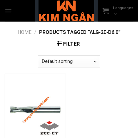
Skip
Languages
to
content
HOME
/
PRODUCTS TAGGED “ALG-2E-D6.0”
FILTER