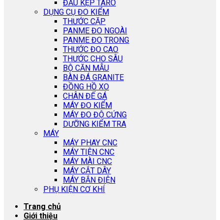
ĐẦU KẸP TARO
DỤNG CỤ ĐO KIỂM
THƯỚC CẶP
PANME ĐO NGOÀI
PANME ĐO TRONG
THƯỚC ĐO CAO
THƯỚC CHO SÂU
BỘ CĂN MẪU
BÀN ĐÁ GRANITE
ĐỒNG HỒ XO
CHÂN ĐẾ GÁ
MÁY ĐO KIỂM
MÁY ĐO ĐỘ CỨNG
DƯỠNG KIỂM TRA
MÁY
MÁY PHAY CNC
MÁY TIỆN CNC
MÁY MÀI CNC
MÁY CẮT DÂY
MÁY BẮN ĐIỆN
PHỤ KIỆN CƠ KHÍ
Trang chủ
Giới thiệu