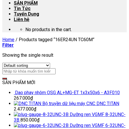
SẢN PHẨM
Tin Tức
Tuyển Dụng
Liên hệ
No products in the cart.
Home
/
Products tagged “16ER24UN TC60M”
Filter
Showing the single result
SẢN PHẨM MỚI
Dao phay nhôm OSG AL+MG-ET 1x3x50x6 - A3F010
267.000
₫
Bộ truyền dữ liệu máy CNC DNC TITAN
2.477.000
₫
Dưỡng ren VGMF 8-32UNC-
3B
850.000
₫
Dưỡng ren VGMF 6-32UNC-