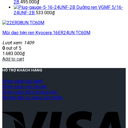
2B
495.000
₫
Dưỡng ren VGMF 5/16-
24UNF-2B
533.000
₫
Mũi dao tiện ren Kyocera 16ER24UN TC60M
Lượt xem: 1409
0
out of 5
1.683.000
₫
Add to cart
HỖ TRỢ KHÁCH HÀNG
Chính sách bảo hành
Chính sách vận chuyển
Chính sách đổi trả hàng hóa
Hướng dẫn sử dụng sản phẩm