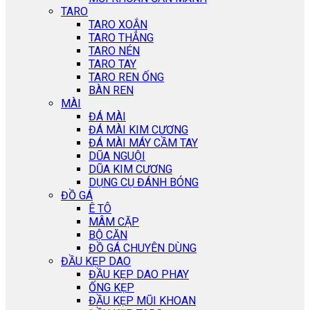
TARO
TARO XOẮN
TARO THẲNG
TARO NÉN
TARO TAY
TARO REN ỐNG
BÀN REN
MÀI
ĐÁ MÀI
ĐÁ MÀI KIM CƯƠNG
ĐÁ MÀI MÁY CẦM TAY
DŨA NGUỘI
DŨA KIM CƯƠNG
DỤNG CỤ ĐÁNH BÓNG
ĐỒ GÁ
Ê TÔ
MÂM CẶP
BỘ CĂN
ĐỒ GÁ CHUYÊN DÙNG
ĐẦU KẸP DAO
ĐẦU KẸP DAO PHAY
ỐNG KẸP
ĐẦU KẸP MŨI KHOAN