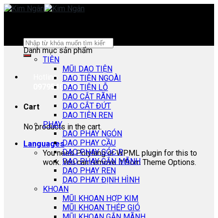
Skip
to
content
Search
Danh mục sản phẩm
for:
TIỆN
MŨI DAO TIỆN
Hotline:
DAO TIỆN NGOÀI
0979540178
DAO TIỆN LỖ
DAO CẮT RÃNH
DAO CẮT ĐỨT
Cart
DAO TIỆN REN
PHAY
No products in the cart.
DAO PHAY NGÓN
DAO PHAY CẦU
Languages
DAO PHAY GÓC R
You need Polylang or WPML plugin for this to
DAO PHAY GẮN MÃNH
work. You can remove it from Theme Options.
DAO PHAY REN
DAO PHAY ĐỊNH HÌNH
KHOAN
MŨI KHOAN HỢP KIM
MŨI KHOAN THÉP GIÓ
MŨI KHOAN GẮN MÃNH