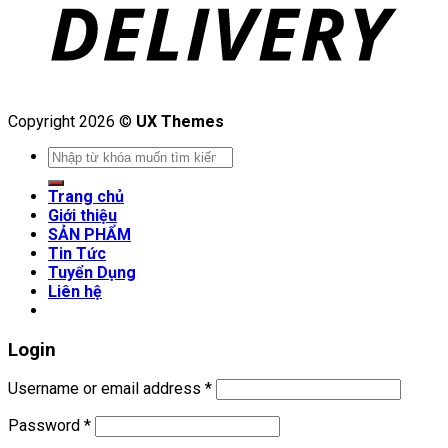
Copyright 2026 ©
UX Themes
Search
for:
Trang chủ
Giới thiệu
SẢN PHẨM
Tin Tức
Tuyển Dụng
Liên hệ
Login
Username or email address
*
Password
*