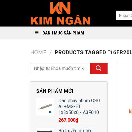
Skip
to
Search
content
for:
DANH MỤC SẢN PHẨM
HOME
/
PRODUCTS TAGGED “16ER20U
SẢN PHẨM MỚI
Dao phay nhôm OSG
AL+MG-ET
1x3x50x6 - A3F010
267.000
₫
Bộ truyền dữ liệu