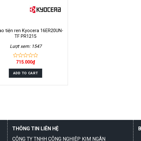
ao tiện ren Kyocera 16ER20UN-
TF PR1215
Lượt xem: 1547
715.000
₫
0
out
of
ADD TO CART
5
THÔNG TIN LIÊN HỆ
CÔNG TY TNHH CÔNG NGHIỆP KIM NGÂN