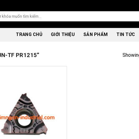
TRANG CHỦ
GIỚI THIỆU
SẢN PHẨM
TIN TỨC
N-TF PR1215”
Showing