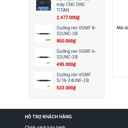
máy CNC DNC
TITAN
2.477.000
₫
Dưỡng ren VGMF 8-
Mũi d
32UNC-3B
850.000
₫
Dưỡng ren VGMF 6-
32UNC-2B
495.000
₫
Dưỡng ren VGMF
5/16-24UNF-2B
533.000
₫
HỖ TRỢ KHÁCH HÀNG
Chính sách bảo hành