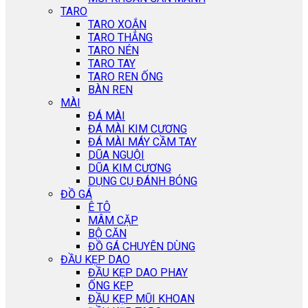
TARO
TARO XOẮN
TARO THẲNG
TARO NÉN
TARO TAY
TARO REN ỐNG
BÀN REN
MÀI
ĐÁ MÀI
ĐÁ MÀI KIM CƯƠNG
ĐÁ MÀI MÁY CẦM TAY
DŨA NGUỘI
DŨA KIM CƯƠNG
DỤNG CỤ ĐÁNH BÓNG
ĐỒ GÁ
Ê TÔ
MÂM CẶP
BỘ CĂN
ĐỒ GÁ CHUYÊN DÙNG
ĐẦU KẸP DAO
ĐẦU KẸP DAO PHAY
ỐNG KẸP
ĐẦU KẸP MŨI KHOAN