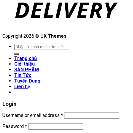
Copyright 2026 ©
UX Themes
Search
for:
Trang chủ
Giới thiệu
SẢN PHẨM
Tin Tức
Tuyển Dụng
Liên hệ
Login
Username or email address
*
Password
*