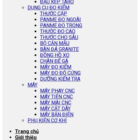
ĐẦU KẸP TARO
DỤNG CỤ ĐO KIỂM
THƯỚC CẶP
PANME ĐO NGOÀI
PANME ĐO TRONG
THƯỚC ĐO CAO
THƯỚC CHO SÂU
BỘ CĂN MẪU
BÀN ĐÁ GRANITE
ĐỒNG HỒ XO
CHÂN ĐẾ GÁ
MÁY ĐO KIỂM
MÁY ĐO ĐỘ CỨNG
DƯỠNG KIỂM TRA
MÁY
MÁY PHAY CNC
MÁY TIỆN CNC
MÁY MÀI CNC
MÁY CẮT DÂY
MÁY BẮN ĐIỆN
PHỤ KIỆN CƠ KHÍ
Trang chủ
Giới thiệu