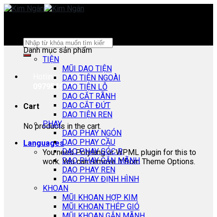
Skip
to
content
Search
Danh mục sản phẩm
for:
TIỆN
MŨI DAO TIỆN
Hotline:
DAO TIỆN NGOÀI
0979540178
DAO TIỆN LỖ
DAO CẮT RÃNH
DAO CẮT ĐỨT
Cart
DAO TIỆN REN
PHAY
No products in the cart.
DAO PHAY NGÓN
DAO PHAY CẦU
Languages
DAO PHAY GÓC R
You need Polylang or WPML plugin for this to
DAO PHAY GẮN MÃNH
work. You can remove it from Theme Options.
DAO PHAY REN
DAO PHAY ĐỊNH HÌNH
KHOAN
MŨI KHOAN HỢP KIM
MŨI KHOAN THÉP GIÓ
MŨI KHOAN GẮN MÃNH