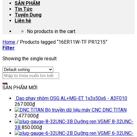
SẢN PHẨM
Tin Tức
Tuyển Dụng
Liên hệ
No products in the cart.
Home
/
Products tagged “16ER11W-TF PR1215”
Filter
Showing the single result
SẢN PHẨM MỚI
Dao phay nhôm OSG AL+MG-ET 1x3x50x6 - A3F010
267.000
₫
Bộ truyền dữ liệu máy CNC DNC TITAN
2.477.000
₫
Dưỡng ren VGMF 8-32UNC-
3B
850.000
₫
Dưỡng ren VGMF 6-32UNC-