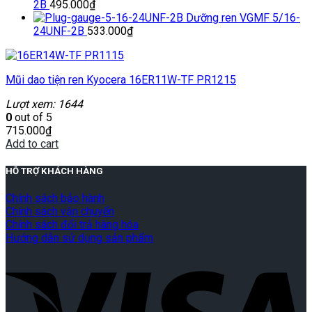
2B
495.000
₫
Dưỡng ren VGMF 5/16-
24UNF-2B
533.000
₫
Mũi dao tiện ren Kyocera 16ER11W-TF PR1215
Lượt xem: 1644
0
out of 5
715.000
₫
Add to cart
HỖ TRỢ KHÁCH HÀNG
Chính sách bảo hành
Chính sách vận chuyển
Chính sách đổi trả hàng hóa
Hướng dẫn sử dụng sản phẩm