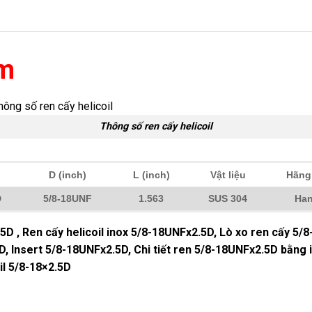
ẩm
Thông số ren cấy helicoil
D (inch)
L (inch)
Vật liệu
Hãng
D
5/8-18UNF
1.563
SUS 304
Han
5D , Ren cấy helicoil inox 5/8-18UNFx2.5D, Lò xo ren cấy 5/
, Insert 5/8-18UNFx2.5D, Chi tiết ren 5/8-18UNFx2.5D bằng i
il 5/8-18×2.5D