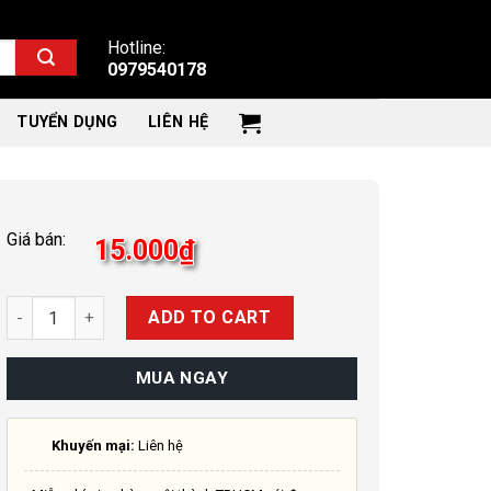
Hotline:
0979540178
TUYỂN DỤNG
LIÊN HỆ
Giá bán:
15.000
₫
Quantity
ADD TO CART
MUA NGAY
Khuyến mại:
Liên hệ