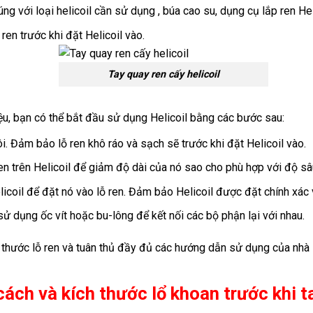
ng với loại helicoil cần sử dụng , búa cao su, dụng cụ lắp ren Hel
en trước khi đặt Helicoil vào.
Tay quay ren cấy helicoil
iệu, bạn có thể bắt đầu sử dụng Helicoil bằng các bước sau:
. Đảm bảo lỗ ren khô ráo và sạch sẽ trước khi đặt Helicoil vào.
n trên Helicoil để giảm độ dài của nó sao cho phù hợp với độ sâu
icoil để đặt nó vào lỗ ren. Đảm bảo Helicoil được đặt chính xác 
 sử dụng ốc vít hoặc bu-lông để kết nối các bộ phận lại với nhau.
ch thước lỗ ren và tuân thủ đầy đủ các hướng dẫn sử dụng của nh
ách và kích thước lổ khoan trước khi ta