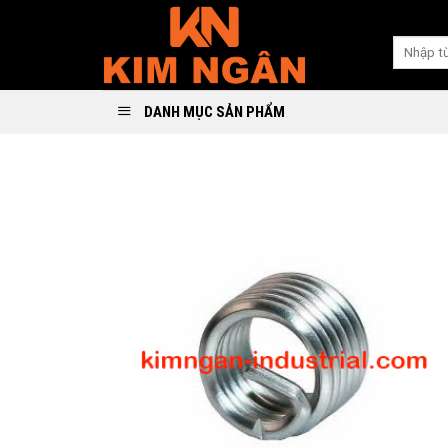
Skip
to
Search
content
for:
DANH MỤC SẢN PHẨM