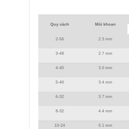
Quy cách
Mũi khoan
2-56
2.3 mm
3-48
2.7 mm
4-40
3.0 mm
5-40
3.4 mm
6-32
3.7 mm
8-32
4.4 mm
10-24
5.1 mm