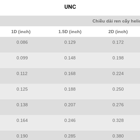
UNC
Chiều dài ren cấy heli
1D (inch)
1.5D (inch)
2D (inch)
0.086
0.129
0.172
0.099
0.148
0.198
0.112
0.168
0.224
0.125
0.188
0.250
0.138
0.207
0.276
0.164
0.246
0.328
0.190
0.285
0.380