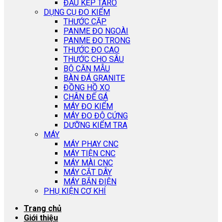
ĐẦU KẸP TARO
DỤNG CỤ ĐO KIỂM
THƯỚC CẶP
PANME ĐO NGOÀI
PANME ĐO TRONG
THƯỚC ĐO CAO
THƯỚC CHO SÂU
BỘ CĂN MẪU
BÀN ĐÁ GRANITE
ĐỒNG HỒ XO
CHÂN ĐẾ GÁ
MÁY ĐO KIỂM
MÁY ĐO ĐỘ CỨNG
DƯỠNG KIỂM TRA
MÁY
MÁY PHAY CNC
MÁY TIỆN CNC
MÁY MÀI CNC
MÁY CẮT DÂY
MÁY BẮN ĐIỆN
PHỤ KIỆN CƠ KHÍ
Trang chủ
Giới thiệu