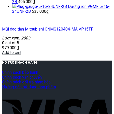
2B
495.000
₫
Dưỡng ren VGMF 5/16-
24UNF-2B
533.000
₫
Mũi dao tiện Mitsubishi CNMG120404-MA VP15TF
Lượt xem: 2083
0
out of 5
979.000
₫
Add to cart
HỖ TRỢ KHÁCH HÀNG
Chính sách bảo hành
Chính sách vận chuyển
Chính sách đổi trả hàng hóa
Hướng dẫn sử dụng sản phẩm