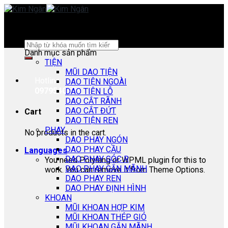
Skip
to
content
Search
Danh mục sản phẩm
for:
TIỆN
MŨI DAO TIỆN
Hotline:
DAO TIỆN NGOÀI
0979540178
DAO TIỆN LỖ
DAO CẮT RÃNH
DAO CẮT ĐỨT
Cart
DAO TIỆN REN
PHAY
No products in the cart.
DAO PHAY NGÓN
DAO PHAY CẦU
Languages
DAO PHAY GÓC R
You need Polylang or WPML plugin for this to
DAO PHAY GẮN MÃNH
work. You can remove it from Theme Options.
DAO PHAY REN
DAO PHAY ĐỊNH HÌNH
KHOAN
MŨI KHOAN HỢP KIM
MŨI KHOAN THÉP GIÓ
MŨI KHOAN GẮN MÃNH