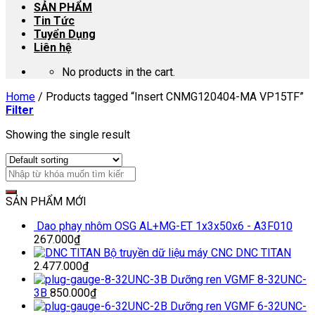
SẢN PHẨM
Tin Tức
Tuyển Dụng
Liên hệ
No products in the cart.
Home
/
Products tagged “Insert CNMG120404-MA VP15TF”
Filter
Showing the single result
SẢN PHẨM MỚI
Dao phay nhôm OSG AL+MG-ET 1x3x50x6 - A3F010
267.000
₫
Bộ truyền dữ liệu máy CNC DNC TITAN
2.477.000
₫
Dưỡng ren VGMF 8-32UNC-
3B
850.000
₫
Dưỡng ren VGMF 6-32UNC-