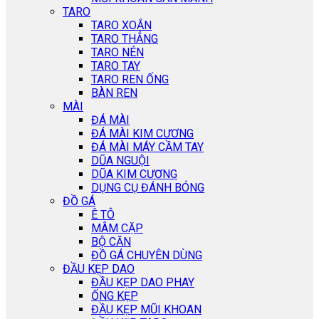
TARO
TARO XOẮN
TARO THẲNG
TARO NÉN
TARO TAY
TARO REN ỐNG
BÀN REN
MÀI
ĐÁ MÀI
ĐÁ MÀI KIM CƯƠNG
ĐÁ MÀI MÁY CẦM TAY
DŨA NGUỘI
DŨA KIM CƯƠNG
DỤNG CỤ ĐÁNH BÓNG
ĐỒ GÁ
Ê TÔ
MÂM CẶP
BỘ CĂN
ĐỒ GÁ CHUYÊN DÙNG
ĐẦU KẸP DAO
ĐẦU KẸP DAO PHAY
ỐNG KẸP
ĐẦU KẸP MŨI KHOAN