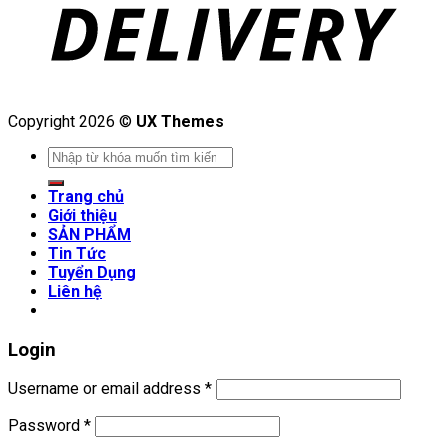
Copyright 2026 ©
UX Themes
Search
for:
Trang chủ
Giới thiệu
SẢN PHẨM
Tin Tức
Tuyển Dụng
Liên hệ
Login
Username or email address
*
Password
*