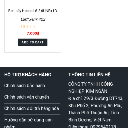
Ren cấy Helicoil 8-36UNFx1D
Lượt xem: 422
7.000
₫
0
out
of
ADD TO CART
5
HỖ TRỢ KHÁCH HÀNG
THÔNG TIN LIÊN HỆ
CÔNG TY TNHH CÔNG
Chính sách bảo hành
NGHIỆP KIM NGÂN
Chính sách vận chuyển
Địa chỉ: 29/3 Đường DT743,
Khu Phố 2, Phường An Phú,
Chính sách đổi trả hàng hóa
Thành Phố Thuận An, Tỉnh
Hướng dẫn sử dụng sản
Bình Dương, Việt Nam.
phẩm
Điện thoại: 0979540178 -