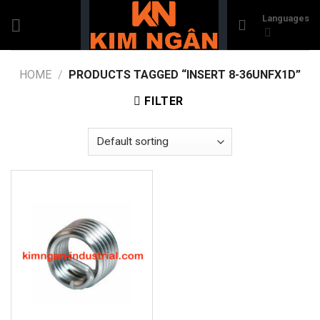
Skip
Languages
to
content
HOME
/
PRODUCTS TAGGED “INSERT 8-36UNFX1D”
FILTER