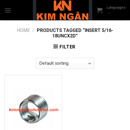
Skip
Languages
to
content
HOME
/
PRODUCTS TAGGED “INSERT 5/16-
18UNCX2D”
FILTER