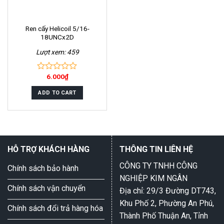
Ren cấy Helicoil 5/16-
18UNCx2D
Lượt xem: 459
6.000
₫
0
out
of
ADD TO CART
5
HỖ TRỢ KHÁCH HÀNG
THÔNG TIN LIÊN HỆ
CÔNG TY TNHH CÔNG
Chính sách bảo hành
NGHIỆP KIM NGÂN
Chính sách vận chuyển
Địa chỉ: 29/3 Đường DT743,
Khu Phố 2, Phường An Phú,
Chính sách đổi trả hàng hóa
Thành Phố Thuận An, Tỉnh