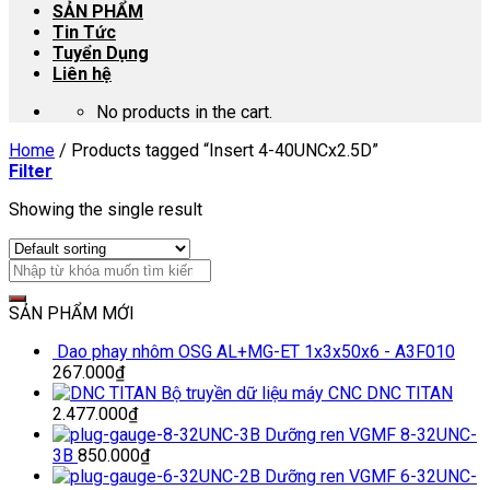
SẢN PHẨM
Tin Tức
Tuyển Dụng
Liên hệ
No products in the cart.
Home
/
Products tagged “Insert 4-40UNCx2.5D”
Filter
Showing the single result
SẢN PHẨM MỚI
Dao phay nhôm OSG AL+MG-ET 1x3x50x6 - A3F010
267.000
₫
Bộ truyền dữ liệu máy CNC DNC TITAN
2.477.000
₫
Dưỡng ren VGMF 8-32UNC-
3B
850.000
₫
Dưỡng ren VGMF 6-32UNC-