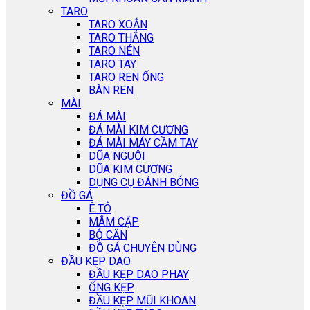
TARO
TARO XOẮN
TARO THẲNG
TARO NÉN
TARO TAY
TARO REN ỐNG
BÀN REN
MÀI
ĐÁ MÀI
ĐÁ MÀI KIM CƯƠNG
ĐÁ MÀI MÁY CẦM TAY
DŨA NGUỘI
DŨA KIM CƯƠNG
DỤNG CỤ ĐÁNH BÓNG
ĐỒ GÁ
Ê TÔ
MÂM CẶP
BỘ CĂN
ĐỒ GÁ CHUYÊN DÙNG
ĐẦU KẸP DAO
ĐẦU KẸP DAO PHAY
ỐNG KẸP
ĐẦU KẸP MŨI KHOAN