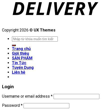
Copyright 2026 ©
UX Themes
Search
for:
Trang chủ
Giới thiệu
SẢN PHẨM
Tin Tức
Tuyển Dụng
Liên hệ
Login
Username or email address
*
Password
*