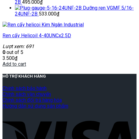
2B
495.000
₫
Dưỡng ren VGMF 5/16-
24UNF-2B
533.000
₫
Ren cấy Helicoil 4-40UNCx2.5D
Lượt xem: 691
0
out of 5
3.500
₫
Add to cart
HỖ TRỢ KHÁCH HÀNG
Chính sách bảo hành
Chính sách vận chuyển
Chính sách đổi trả hàng hóa
Hướng dẫn sử dụng sản phẩm