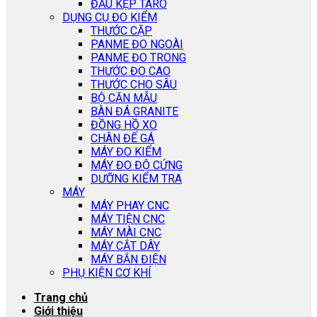
ĐẦU KẸP TARO
DỤNG CỤ ĐO KIỂM
THƯỚC CẶP
PANME ĐO NGOÀI
PANME ĐO TRONG
THƯỚC ĐO CAO
THƯỚC CHO SÂU
BỘ CĂN MẪU
BÀN ĐÁ GRANITE
ĐỒNG HỒ XO
CHÂN ĐẾ GÁ
MÁY ĐO KIỂM
MÁY ĐO ĐỘ CỨNG
DƯỠNG KIỂM TRA
MÁY
MÁY PHAY CNC
MÁY TIỆN CNC
MÁY MÀI CNC
MÁY CẮT DÂY
MÁY BẮN ĐIỆN
PHỤ KIỆN CƠ KHÍ
Trang chủ
Giới thiệu