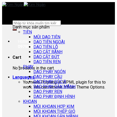
Skip
to
content
Search
Danh mục sản phẩm
for:
TIỆN
MŨI DAO TIỆN
Hotline:
DAO TIỆN NGOÀI
0979540178
DAO TIỆN LỖ
DAO CẮT RÃNH
DAO CẮT ĐỨT
Cart
DAO TIỆN REN
PHAY
No products in the cart.
DAO PHAY NGÓN
DAO PHAY CẦU
Languages
DAO PHAY GÓC R
You need Polylang or WPML plugin for this to
DAO PHAY GẮN MÃNH
work. You can remove it from Theme Options.
DAO PHAY REN
DAO PHAY ĐỊNH HÌNH
KHOAN
MŨI KHOAN HỢP KIM
MŨI KHOAN THÉP GIÓ
MŨI KHOAN GẮN MÃNH