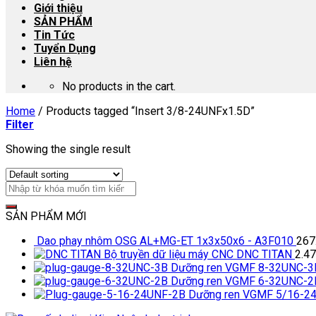
Giới thiệu
SẢN PHẨM
Tin Tức
Tuyển Dụng
Liên hệ
No products in the cart.
Home
/
Products tagged “Insert 3/8-24UNFx1.5D”
Filter
Showing the single result
SẢN PHẨM MỚI
Dao phay nhôm OSG AL+MG-ET 1x3x50x6 - A3F010
267
Bộ truyền dữ liệu máy CNC DNC TITAN
2.4
Dưỡng ren VGMF 8-32UNC-3
Dưỡng ren VGMF 6-32UNC-2
Dưỡng ren VGMF 5/16-2