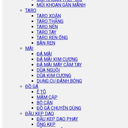
MŨI KHOAN GẮN MÃNH
TARO
TARO XOẮN
TARO THẲNG
TARO NÉN
TARO TAY
TARO REN ỐNG
BÀN REN
MÀI
ĐÁ MÀI
ĐÁ MÀI KIM CƯƠNG
ĐÁ MÀI MÁY CẦM TAY
DŨA NGUỘI
DŨA KIM CƯƠNG
DỤNG CỤ ĐÁNH BÓNG
ĐỒ GÁ
Ê TÔ
MÂM CẶP
BỘ CĂN
ĐỒ GÁ CHUYÊN DÙNG
ĐẦU KẸP DAO
ĐẦU KẸP DAO PHAY
ỐNG KẸP