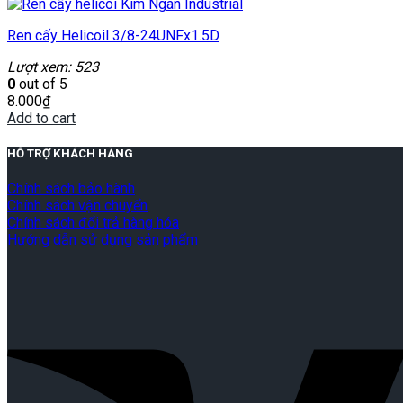
Ren cấy Helicoil 3/8-24UNFx1.5D
Lượt xem: 523
0
out of 5
8.000
₫
Add to cart
HỖ TRỢ KHÁCH HÀNG
Chính sách bảo hành
Chính sách vận chuyển
Chính sách đổi trả hàng hóa
Hướng dẫn sử dụng sản phẩm