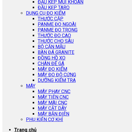
ĐẦU KẸP MŨI KHOAN
ĐẦU KẸP TARO
DỤNG CỤ ĐO KIỂM
THƯỚC CẶP
PANME ĐO NGOÀI
PANME ĐO TRONG
THƯỚC ĐO CAO
THƯỚC CHO SÂU
BỘ CĂN MẪU
BÀN ĐÁ GRANITE
ĐỒNG HỒ XO
CHÂN ĐẾ GÁ
MÁY ĐO KIỂM
MÁY ĐO ĐỘ CỨNG
DƯỠNG KIỂM TRA
MÁY
MÁY PHAY CNC
MÁY TIỆN CNC
MÁY MÀI CNC
MÁY CẮT DÂY
MÁY BẮN ĐIỆN
PHỤ KIỆN CƠ KHÍ
Trang chủ