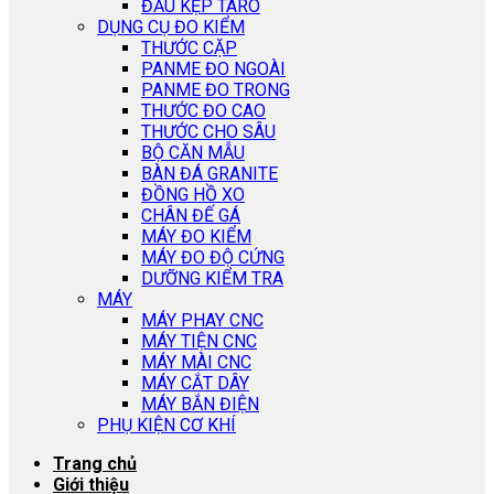
ĐẦU KẸP TARO
DỤNG CỤ ĐO KIỂM
THƯỚC CẶP
PANME ĐO NGOÀI
PANME ĐO TRONG
THƯỚC ĐO CAO
THƯỚC CHO SÂU
BỘ CĂN MẪU
BÀN ĐÁ GRANITE
ĐỒNG HỒ XO
CHÂN ĐẾ GÁ
MÁY ĐO KIỂM
MÁY ĐO ĐỘ CỨNG
DƯỠNG KIỂM TRA
MÁY
MÁY PHAY CNC
MÁY TIỆN CNC
MÁY MÀI CNC
MÁY CẮT DÂY
MÁY BẮN ĐIỆN
PHỤ KIỆN CƠ KHÍ
Trang chủ
Giới thiệu