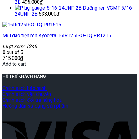
2B
495.000
₫
Dưỡng ren VGMF 5/16-
24UNF-2B
533.000
₫
Mũi dao tiện ren Kyocera 16IR125ISO-TQ PR1215
Lượt xem: 1246
0
out of 5
715.000
₫
Add to cart
HỖ TRỢ KHÁCH HÀNG
Chính sách bảo hành
Chính sách vận chuyển
Chính sách đổi trả hàng hóa
Hướng dẫn sử dụng sản phẩm