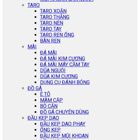
TARO
TARO XOẮN
TARO THẲNG
TARO NÉN
TARO TAY
TARO REN ỐNG
BÀN REN
MÀI
ĐÁ MÀI
ĐÁ MÀI KIM CƯƠNG
ĐÁ MÀI MÁY CẦM TAY
DŨA NGUỘI
DŨA KIM CƯƠNG
DỤNG CỤ ĐÁNH BÓNG
ĐỒ GÁ
Ê TÔ
MÂM CẶP
BỘ CĂN
ĐỒ GÁ CHUYÊN DÙNG
ĐẦU KẸP DAO
ĐẦU KẸP DAO PHAY
ỐNG KẸP
ĐẦU KẸP MŨI KHOAN