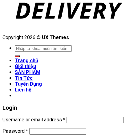
Copyright 2026 ©
UX Themes
Search
for:
Trang chủ
Giới thiệu
SẢN PHẨM
Tin Tức
Tuyển Dụng
Liên hệ
Login
Username or email address
*
Password
*