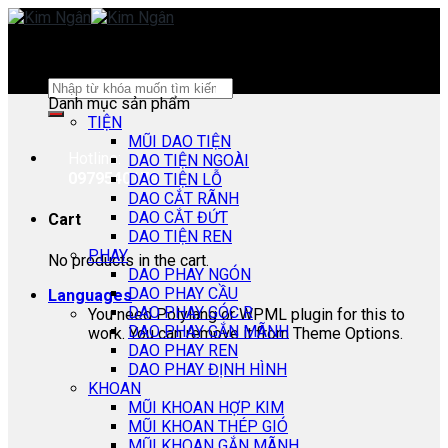
Skip
to
content
Search
Danh mục sản phẩm
for:
TIỆN
MŨI DAO TIỆN
Hotline:
DAO TIỆN NGOÀI
0979540178
DAO TIỆN LỖ
DAO CẮT RÃNH
DAO CẮT ĐỨT
Cart
DAO TIỆN REN
PHAY
No products in the cart.
DAO PHAY NGÓN
DAO PHAY CẦU
Languages
DAO PHAY GÓC R
You need Polylang or WPML plugin for this to
DAO PHAY GẮN MÃNH
work. You can remove it from Theme Options.
DAO PHAY REN
DAO PHAY ĐỊNH HÌNH
KHOAN
MŨI KHOAN HỢP KIM
MŨI KHOAN THÉP GIÓ
MŨI KHOAN GẮN MÃNH