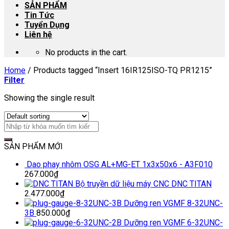
SẢN PHẨM
Tin Tức
Tuyển Dụng
Liên hệ
No products in the cart.
Home
/
Products tagged “Insert 16IR125ISO-TQ PR1215”
Filter
Showing the single result
SẢN PHẨM MỚI
Dao phay nhôm OSG AL+MG-ET 1x3x50x6 - A3F010
267.000
₫
Bộ truyền dữ liệu máy CNC DNC TITAN
2.477.000
₫
Dưỡng ren VGMF 8-32UNC-
3B
850.000
₫
Dưỡng ren VGMF 6-32UNC-