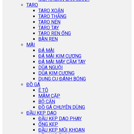
TARO
TARO XOẮN
TARO THẲNG
TARO NÉN
TARO TAY
TARO REN ỐNG
BÀN REN
MÀI
ĐÁ MÀI
ĐÁ MÀI KIM CƯƠNG
ĐÁ MÀI MÁY CẦM TAY
DŨA NGUỘI
DŨA KIM CƯƠNG
DỤNG CỤ ĐÁNH BÓNG
ĐỒ GÁ
Ê TÔ
MÂM CẶP
BỘ CĂN
ĐỒ GÁ CHUYÊN DÙNG
ĐẦU KẸP DAO
ĐẦU KẸP DAO PHAY
ỐNG KẸP
ĐẦU KẸP MŨI KHOAN