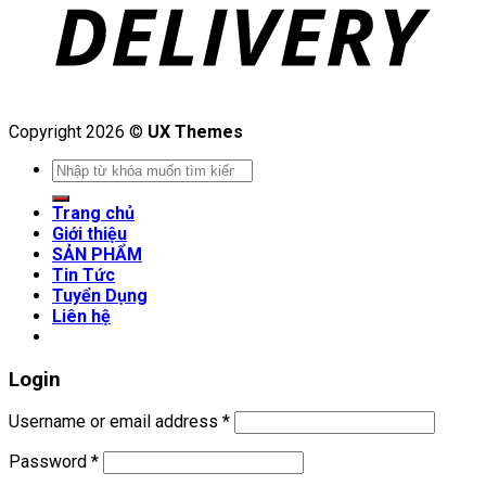
Copyright 2026 ©
UX Themes
Search
for:
Trang chủ
Giới thiệu
SẢN PHẨM
Tin Tức
Tuyển Dụng
Liên hệ
Login
Username or email address
*
Password
*