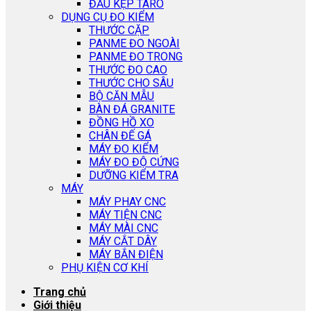
ĐẦU KẸP TARO
DỤNG CỤ ĐO KIỂM
THƯỚC CẶP
PANME ĐO NGOÀI
PANME ĐO TRONG
THƯỚC ĐO CAO
THƯỚC CHO SÂU
BỘ CĂN MẪU
BÀN ĐÁ GRANITE
ĐỒNG HỒ XO
CHÂN ĐẾ GÁ
MÁY ĐO KIỂM
MÁY ĐO ĐỘ CỨNG
DƯỠNG KIỂM TRA
MÁY
MÁY PHAY CNC
MÁY TIỆN CNC
MÁY MÀI CNC
MÁY CẮT DÂY
MÁY BẮN ĐIỆN
PHỤ KIỆN CƠ KHÍ
Trang chủ
Giới thiệu