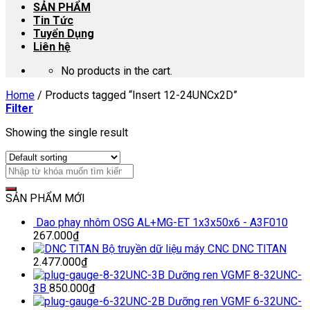
SẢN PHẨM
Tin Tức
Tuyển Dụng
Liên hệ
No products in the cart.
Home
/
Products tagged “Insert 12-24UNCx2D”
Filter
Showing the single result
SẢN PHẨM MỚI
Dao phay nhôm OSG AL+MG-ET 1x3x50x6 - A3F010
267.000
₫
Bộ truyền dữ liệu máy CNC DNC TITAN
2.477.000
₫
Dưỡng ren VGMF 8-32UNC-
3B
850.000
₫
Dưỡng ren VGMF 6-32UNC-