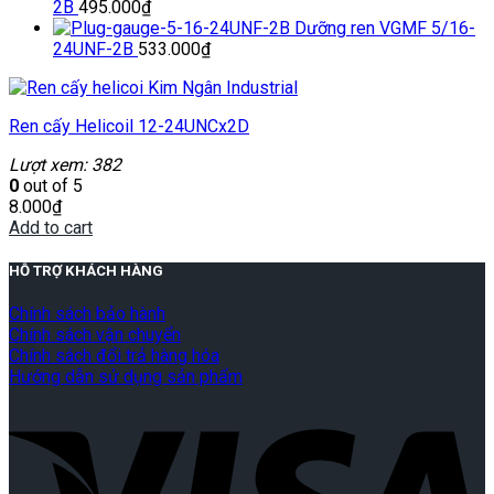
2B
495.000
₫
Dưỡng ren VGMF 5/16-
24UNF-2B
533.000
₫
Ren cấy Helicoil 12-24UNCx2D
Lượt xem: 382
0
out of 5
8.000
₫
Add to cart
HỖ TRỢ KHÁCH HÀNG
Chính sách bảo hành
Chính sách vận chuyển
Chính sách đổi trả hàng hóa
Hướng dẫn sử dụng sản phẩm