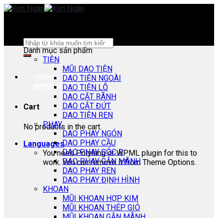
Skip
to
content
Search
Danh mục sản phẩm
for:
TIỆN
MŨI DAO TIỆN
Hotline:
DAO TIỆN NGOÀI
0979540178
DAO TIỆN LỖ
DAO CẮT RÃNH
DAO CẮT ĐỨT
Cart
DAO TIỆN REN
PHAY
No products in the cart.
DAO PHAY NGÓN
DAO PHAY CẦU
Languages
DAO PHAY GÓC R
You need Polylang or WPML plugin for this to
DAO PHAY GẮN MÃNH
work. You can remove it from Theme Options.
DAO PHAY REN
DAO PHAY ĐỊNH HÌNH
KHOAN
MŨI KHOAN HỢP KIM
MŨI KHOAN THÉP GIÓ
MŨI KHOAN GẮN MÃNH