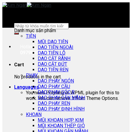
Skip
to
content
Search
Danh mục sản phẩm
for:
TIỆN
MŨI DAO TIỆN
Hotline:
DAO TIỆN NGOÀI
0979540178
DAO TIỆN LỖ
DAO CẮT RÃNH
DAO CẮT ĐỨT
Cart
DAO TIỆN REN
PHAY
No products in the cart.
DAO PHAY NGÓN
DAO PHAY CẦU
Languages
DAO PHAY GÓC R
You need Polylang or WPML plugin for this to
DAO PHAY GẮN MÃNH
work. You can remove it from Theme Options.
DAO PHAY REN
DAO PHAY ĐỊNH HÌNH
KHOAN
MŨI KHOAN HỢP KIM
MŨI KHOAN THÉP GIÓ
MŨI KHOAN GẮN MÃNH