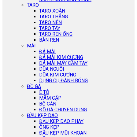
TARO
TARO XOẮN
TARO THẲNG
TARO NÉN
TARO TAY
TARO REN ỐNG
BÀN REN
MÀI
ĐÁ MÀI
ĐÁ MÀI KIM CƯƠNG
ĐÁ MÀI MÁY CẦM TAY
DŨA NGUỘI
DŨA KIM CƯƠNG
DỤNG CỤ ĐÁNH BÓNG
ĐỒ GÁ
Ê TÔ
MÂM CẶP
BỘ CĂN
ĐỒ GÁ CHUYÊN DÙNG
ĐẦU KẸP DAO
ĐẦU KẸP DAO PHAY
ỐNG KẸP
ĐẦU KẸP MŨI KHOAN