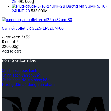
2B
495.000
₫
Dưỡng ren VGMF 5/16-
24UNF-2B
533.000
₫
Cán nối collet ER SL25-ER32UM-80
Lượt xem: 1156
0
out of 5
320.000
₫
Add to cart
HỖ TRỢ KHÁCH HÀNG
Chính sách bảo hành
Chính sách vận chuyển
Chính sách đổi trả hàng hóa
Hướng dẫn sử dụng sản phẩm