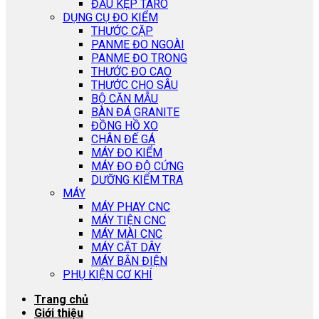
ĐẦU KẸP TARO
DỤNG CỤ ĐO KIỂM
THƯỚC CẶP
PANME ĐO NGOÀI
PANME ĐO TRONG
THƯỚC ĐO CAO
THƯỚC CHO SÂU
BỘ CĂN MẪU
BÀN ĐÁ GRANITE
ĐỒNG HỒ XO
CHÂN ĐẾ GÁ
MÁY ĐO KIỂM
MÁY ĐO ĐỘ CỨNG
DƯỠNG KIỂM TRA
MÁY
MÁY PHAY CNC
MÁY TIỆN CNC
MÁY MÀI CNC
MÁY CẮT DÂY
MÁY BẮN ĐIỆN
PHỤ KIỆN CƠ KHÍ
Trang chủ
Giới thiệu