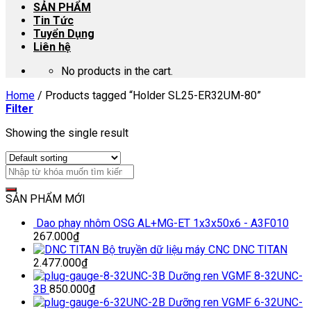
SẢN PHẨM
Tin Tức
Tuyển Dụng
Liên hệ
No products in the cart.
Home
/
Products tagged “Holder SL25-ER32UM-80”
Filter
Showing the single result
SẢN PHẨM MỚI
Dao phay nhôm OSG AL+MG-ET 1x3x50x6 - A3F010
267.000
₫
Bộ truyền dữ liệu máy CNC DNC TITAN
2.477.000
₫
Dưỡng ren VGMF 8-32UNC-
3B
850.000
₫
Dưỡng ren VGMF 6-32UNC-