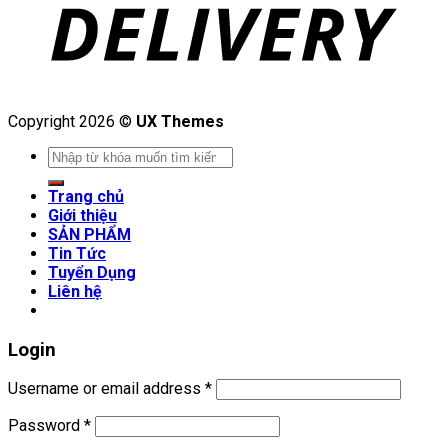
Copyright 2026 ©
UX Themes
Search
for:
Trang chủ
Giới thiệu
SẢN PHẨM
Tin Tức
Tuyển Dụng
Liên hệ
Login
Username or email address
*
Password
*