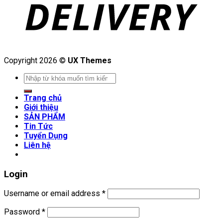
Copyright 2026 ©
UX Themes
Search
for:
Trang chủ
Giới thiệu
SẢN PHẨM
Tin Tức
Tuyển Dụng
Liên hệ
Login
Username or email address
*
Password
*