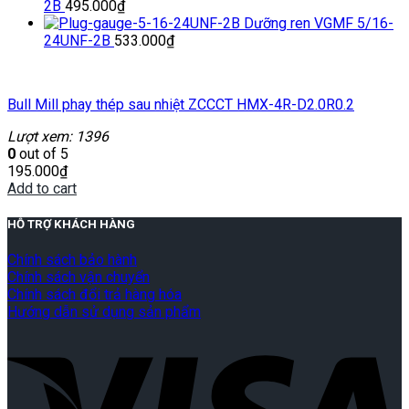
2B
495.000
₫
Dưỡng ren VGMF 5/16-
24UNF-2B
533.000
₫
Bull Mill phay thép sau nhiệt ZCCCT HMX-4R-D2.0R0.2
Lượt xem: 1396
0
out of 5
195.000
₫
Add to cart
HỖ TRỢ KHÁCH HÀNG
Chính sách bảo hành
Chính sách vận chuyển
Chính sách đổi trả hàng hóa
Hướng dẫn sử dụng sản phẩm