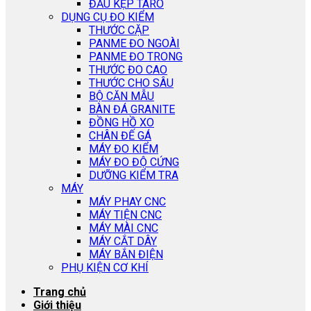
ĐẦU KẸP TARO
DỤNG CỤ ĐO KIỂM
THƯỚC CẶP
PANME ĐO NGOÀI
PANME ĐO TRONG
THƯỚC ĐO CAO
THƯỚC CHO SÂU
BỘ CĂN MẪU
BÀN ĐÁ GRANITE
ĐỒNG HỒ XO
CHÂN ĐẾ GÁ
MÁY ĐO KIỂM
MÁY ĐO ĐỘ CỨNG
DƯỠNG KIỂM TRA
MÁY
MÁY PHAY CNC
MÁY TIỆN CNC
MÁY MÀI CNC
MÁY CẮT DÂY
MÁY BẮN ĐIỆN
PHỤ KIỆN CƠ KHÍ
Trang chủ
Giới thiệu