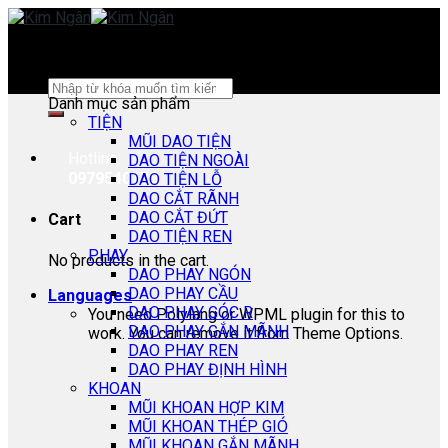
Skip
to
content
Search
Danh mục sản phẩm
for:
TIỆN
MŨI DAO TIỆN
Hotline:
DAO TIỆN NGOÀI
0979540178
DAO TIỆN LỖ
DAO CẮT RÃNH
DAO CẮT ĐỨT
Cart
DAO TIỆN REN
PHAY
No products in the cart.
DAO PHAY NGÓN
DAO PHAY CẦU
Languages
DAO PHAY GÓC R
You need Polylang or WPML plugin for this to
DAO PHAY GẮN MÃNH
work. You can remove it from Theme Options.
DAO PHAY REN
DAO PHAY ĐỊNH HÌNH
KHOAN
MŨI KHOAN HỢP KIM
MŨI KHOAN THÉP GIÓ
MŨI KHOAN GẮN MÃNH