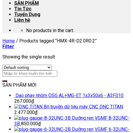
SẢN PHẨM
Tin Tức
Tuyển Dụng
Liên hệ
No products in the cart.
Home
/
Products tagged “HMX-4R-D2.0R0.2”
Filter
Showing the single result
SẢN PHẨM MỚI
Dao phay nhôm OSG AL+MG-ET 1x3x50x6 - A3F010
267.000
₫
Bộ truyền dữ liệu máy CNC DNC TITAN
2.477.000
₫
Dưỡng ren VGMF 8-32UNC-
3B
850.000
₫
Dưỡng ren VGMF 6-32UNC-