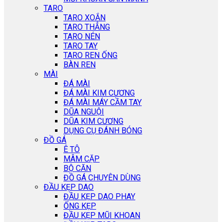
TARO
TARO XOẮN
TARO THẲNG
TARO NÉN
TARO TAY
TARO REN ỐNG
BÀN REN
MÀI
ĐÁ MÀI
ĐÁ MÀI KIM CƯƠNG
ĐÁ MÀI MÁY CẦM TAY
DŨA NGUỘI
DŨA KIM CƯƠNG
DỤNG CỤ ĐÁNH BÓNG
ĐỒ GÁ
Ê TÔ
MÂM CẶP
BỘ CĂN
ĐỒ GÁ CHUYÊN DÙNG
ĐẦU KẸP DAO
ĐẦU KẸP DAO PHAY
ỐNG KẸP
ĐẦU KẸP MŨI KHOAN